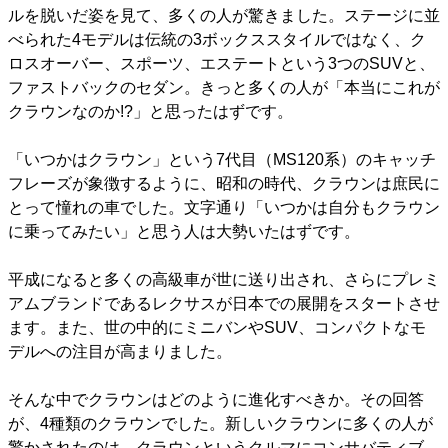
ルを脱いだ姿を見て、多くの人が驚きました。ステージに並
べられた4モデルは伝統の3ボックススタイルではなく、ク
ロスオーバー、スポーツ、エステートという3つのSUVと、
ファストバックのセダン。きっと多くの人が「本当にこれが
クラウンなのか!?」と思ったはずです。
「いつかはクラウン」という7代目（MS120系）のキャッチ
フレーズが象徴するように、昭和の時代、クラウンは庶民に
とって憧れの車でした。文字通り「いつかは自分もクラウン
に乗ってみたい」と思う人は大勢いたはずです。
平成になると多くの高級車が世に送り出され、さらにプレミ
アムブランドであるレクサスが日本での展開をスタートさせ
ます。また、世の中的にミニバンやSUV、コンパクトなモ
デルへの注目が高まりました。
そんな中でクラウンはどのように進化すべきか。その回答
が、4種類のクラウンでした。新しいクラウンに多くの人が
驚かされたのは、クラウンというクルマにコンサバティブ