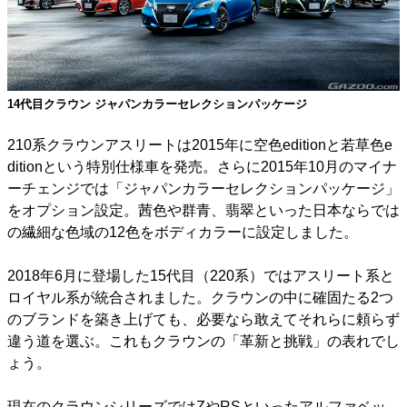
14代目クラウン ジャパンカラーセレクションパッケージ
210系クラウンアスリートは2015年に空色editionと若草色e
ditionという特別仕様車を発売。さらに2015年10月のマイナ
ーチェンジでは「ジャパンカラーセレクションパッケージ」
をオプション設定。茜色や群青、翡翠といった日本ならでは
の繊細な色域の12色をボディカラーに設定しました。
2018年6月に登場した15代目（220系）ではアスリート系と
ロイヤル系が統合されました。クラウンの中に確固たる2つ
のブランドを築き上げても、必要なら敢えてそれらに頼らず
違う道を選ぶ。これもクラウンの「革新と挑戦」の表れでし
ょう。
現在のクラウンシリーズではZやRSといったアルファベッ