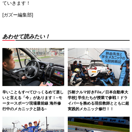
ていきます！
[ガズー編集部]
あわせて読みたい！
辛いこともすべてひっくるめて楽し
[S耐クルマ好きFile／日本自動車大
いと言える「今」があります！~モ
学校] 学生たちが授業で参戦！ドラ
ータースポーツ現場最前線 海外修
イバーを務める現役教師とともに超
行中のメカニックと語る~
実践的メカニック修行！！