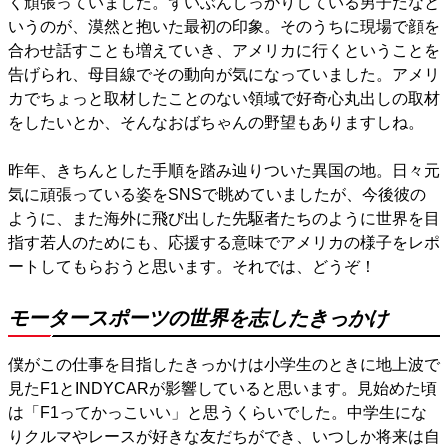
く頑張っていました。ずいぶんしっかりしている男子だなと
いうのが、漠然と抱いた最初の印象。そのうちに現場で顔を
合わせ話すことも増えていき、アメリカに行くということを
告げられ、母目線でその動向が気になっていました。アメリ
カでちょっと取材したことのない領域で好奇心丸出しの取材
をしたいとか、そんなおばちゃんの野望もありますしね。
昨年、きちんとした手順を踏み辿りついた異国の地。日々元
気に頑張っている姿をSNSで眺めていましたが、今後彼の
ように、また海外に飛び出した先駆者たちのように世界を目
指す若人のためにも、応援する意味でアメリカの様子をレポ
ートしてもらおうと思います。それでは、どうぞ！
モータースポーツの世界を志したきっかけ
僕がこの仕事を目指したきっかけは小学生のときに地上波で
見たF1とINDYCARが影響していると思います。見始めた頃
は「F1ってかっこいい」と思うくらいでした。中学生にな
りクルマやレースが好きな友だちができ、いつしか将来は自