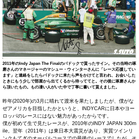
2011年のIndy Japan The Finalのパドックで貰ったサイン。その当時の琢
磨さんのマネージャーのマシュー・ウィンターさんに「レース応援してい
ます」と連絡をしたらパドックに来たら声をかけてと言われ、お会いした
ときにもう少しで部屋から出てくるから待っててと。その後に琢磨さんか
ら頂いたもの。もの凄い人がいた中で丁寧に書いて貰えました。
昨年(2020年)の3月に晴れて渡米を果たしましたが、僕がな
ぜアメリカを目指したかというと、INDYCARに日本やヨー
ロッパのレースにはない魅力があったからです。
僕が初めて生で見たレースが、2010年のINDY JAPAN 300m
ile。翌年（2011年）は東日本大震災があり、実質ツインリ
ンクもてぎのオーバルコースでの最後のレースでしたが、そ