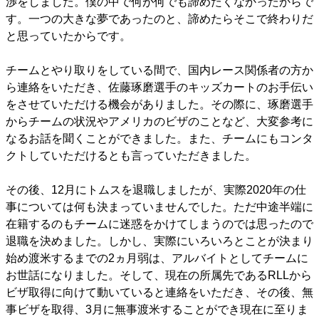
渉をしました。僕の中で何が何でも諦めたくなかったからで
す。一つの大きな夢であったのと、諦めたらそこで終わりだ
と思っていたからです。
チームとやり取りをしている間で、国内レース関係者の方か
ら連絡をいただき、佐藤琢磨選手のキッズカートのお手伝い
をさせていただける機会がありました。その際に、琢磨選手
からチームの状況やアメリカのビザのことなど、大変参考に
なるお話を聞くことができました。また、チームにもコンタ
クトしていただけるとも言っていただきました。
その後、12月にトムスを退職しましたが、実際2020年の仕
事については何も決まっていませんでした。ただ中途半端に
在籍するのもチームに迷惑をかけてしまうのでは思ったので
退職を決めました。しかし、実際にいろいろとことが決まり
始め渡米するまでの2ヵ月弱は、アルバイトとしてチームに
お世話になりました。そして、現在の所属先であるRLLから
ビザ取得に向けて動いていると連絡をいただき、その後、無
事ビザを取得、3月に無事渡米することができ現在に至りま