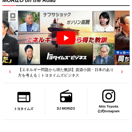
MORIZO on the Road
【若者たちへ】岡田武史さんが“特別授業”で語ったこと
｜サッカー日本代表元監督｜トヨタイムズニュース
Akio Toyoda
DJ MORIZO
トヨタイムズ
公式Instagram