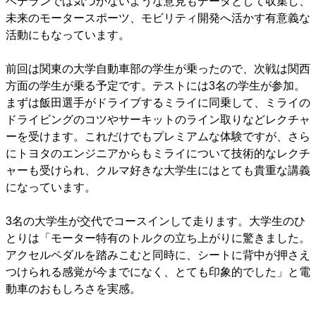
ベテランでは気づかないような意見もデータとして収集し、
未来のモータースポーツ、モビリティ開発へ活かす有意義な
活動にもなっています。
前回は関東の大学自動車部の学生が乗ったので、次戦は関西
方面の学生が乗る予定です。テストには3名の学生が参加。
まずは飯田選手がドライブするミライに同乗して、ミライの
ドライビングのコツやサーキットのライン取りなどレクチャ
ーを受けます。これだけでもプレミアムな体験ですが、さら
にトヨタのエンジニアからもミライについて技術的なレクチ
ャーも受けられ、クルマ好きな大学生にはとても貴重な講義
になっています。
3名の大学生が交代でコースインして走ります。大学生のひ
とりは「モーター特有のトルクの立ち上がりに驚きました。
アクセルペダルを踏みこむと同時に、シートに背中が押さえ
つけられる感覚が今までになく、とても印象的でした」と電
動車のおもしろさを実感。