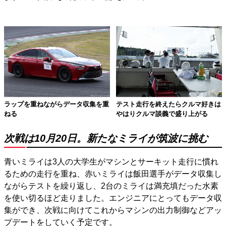
ラップを重ねながらデータ収集を重
テスト走行を終えたらクルマ好きは
ねる
やはりクルマ談義で盛り上がる
次戦は10月20日。新たなミライが筑波に挑む
青いミライは3人の大学生がマシンとサーキット走行に慣れ
るための走行を重ね、赤いミライは飯田選手がデータ収集し
ながらテストを繰り返し、2台のミライは満充填だった水素
を使い切るほど走りました。エンジニアにとってもデータ収
集ができ、次戦に向けてこれからマシンの出力制御などアッ
プデートをしていく予定です。