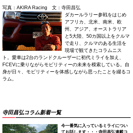
写真：AKIRA Racing 文：寺田昌弘
ダカールラリー参戦をはじめ
アフリカ、北米、南米、欧
州、アジア、オーストラリア
と5大陸、50カ国以上をクルマ
で走り、クルマのある生活を
現場で観てきたコラムニス
ト。愛車は2台のランドクルーザーに初代ミライを加え、
FCEVに乗りながらモビリティーの未来を模索している。自
身が日々、モビリティーを体感しながら思ったことを綴るコ
ラム。
寺田昌弘コラム新着一覧
今一番気に入っているミライについ
てお話します・・・寺田昌弘連載コ