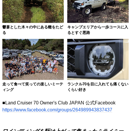
鬱蒼とした木々の中にある轍をたど
キャンプエリアから一歩コースに入
る
るとすぐ悪路
走って食べて笑っての楽しいミーテ
ランクル70を目に入れても痛くない
ィング
くらい好き
■Land Cruiser 70 Owner's Club JAPAN 公式Facebook
https://www.facebook.com/groups/264989943837437