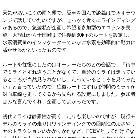
天気があいにくの雨と霧で、愛車を囲んで談義はできずラウ
ンジで話していたのですが、せっかく近くにワインディング
があるので、急遽私が企画し希望者参加型のエコランを実
施。大観山から十国峠まで往復約30kmのルートを設定し、
水素消費量のインジケーターでいかに水素を効率的に動力に
活かせるかといったものです。
ルートを往復にしたのはオーナーたちのとの会話で、「街中
でミライとすれ違うことがなくて、自分のミライは走ってい
るところが当然見られないし、走っているところを見てみた
い」と言っていたので、往復ルートにすれば仲間のミライが
対向車線を走ってくるから見られる設定にしました。参加者
はみな喜んでくれ、企画してよかったです。
初代ミライは静粛性が高く、走りも楽しいのですが、現行モ
デルのミライの走りはワインディングでの回頭性のよさやリ
ヤのトラクションのかかりかたなど、FCEVとしてだけでな