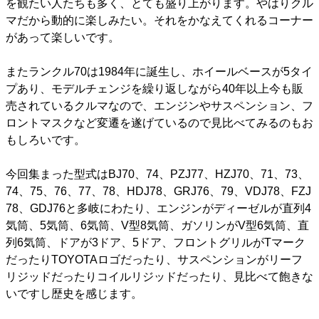
を観たい人たちも多く、とても盛り上がります。やはりクル
マだから動的に楽しみたい。それをかなえてくれるコーナー
があって楽しいです。
またランクル70は1984年に誕生し、ホイールベースが5タイ
プあり、モデルチェンジを繰り返しながら40年以上今も販
売されているクルマなので、エンジンやサスペンション、フ
ロントマスクなど変遷を遂げているので見比べてみるのもお
もしろいです。
今回集まった型式はBJ70、74、PZJ77、HZJ70、71、73、
74、75、76、77、78、HDJ78、GRJ76、79、VDJ78、FZJ
78、GDJ76と多岐にわたり、エンジンがディーゼルが直列4
気筒、5気筒、6気筒、V型8気筒、ガソリンがV型6気筒、直
列6気筒、ドアが3ドア、5ドア、フロントグリルがTマーク
だったりTOYOTAロゴだったり、サスペンションがリーフ
リジッドだったりコイルリジッドだったり、見比べて飽きな
いですし歴史を感じます。