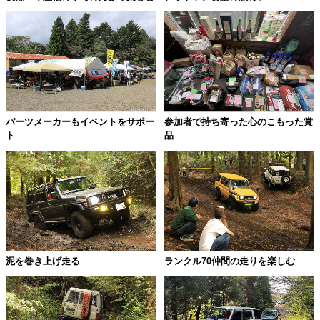
パーツメーカーもイベントをサポー
参加者で持ち寄った心のこもった賞
ト
品
泥を巻き上げ走る
ランクル70仲間の走りを楽しむ