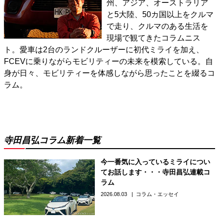
州、アジア、オーストラリア
と5大陸、50カ国以上をクルマ
で走り、クルマのある生活を
現場で観てきたコラムニス
ト。愛車は2台のランドクルーザーに初代ミライを加え、
FCEVに乗りながらモビリティーの未来を模索している。自
身が日々、モビリティーを体感しながら思ったことを綴るコ
ラム。
寺田昌弘コラム新着一覧
今一番気に入っているミライについ
てお話します・・・寺田昌弘連載コ
ラム
2026.08.03
コラム・エッセイ