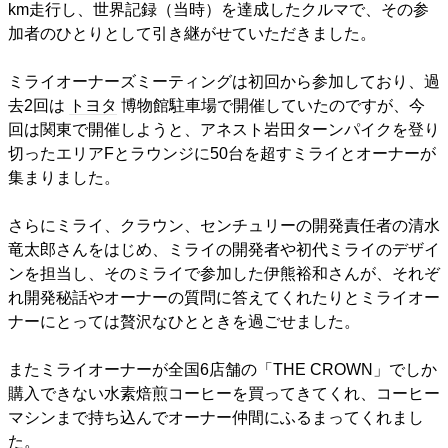
km走行し、世界記録（当時）を達成したクルマで、その参
加者のひとりとして引き継がせていただきました。
ミライオーナーズミーティングは初回から参加しており、過
去2回は
トヨタ
博物館駐車場で開催していたのですが、今
回は関東で開催しようと、アネスト岩田ターンパイクを登り
切ったエリアFとラウンジに50台を超すミライとオーナーが
集まりました。
さらにミライ、クラウン、センチュリーの開発責任者の清水
竜太郎さんをはじめ、ミライの開発者や初代ミライのデザイ
ンを担当し、そのミライで参加した伊熊裕和さんが、それぞ
れ開発秘話やオーナーの質問に答えてくれたりとミライオー
ナーにとっては贅沢なひとときを過ごせました。
またミライオーナーが全国6店舗の「THE CROWN」でしか
購入できない水素焙煎コーヒーを買ってきてくれ、コーヒー
マシンまで持ち込んでオーナー仲間にふるまってくれまし
た。