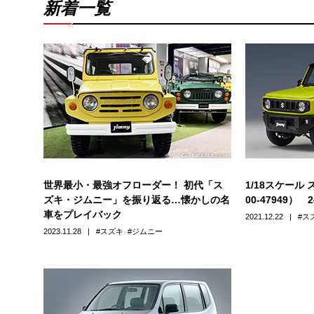
新着一覧
世界最小・最強オフローダー！ 初代「ス
1/18スケール 
ズキ・ジムニー」を振り返る…懐かしの名
00-47949） 
車をプレイバック
2021.12.22
ス
2023.11.28
スズキ
ジムニー