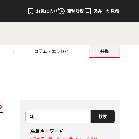
お気に入り
閲覧履歴
保存した見積
コラム・エッセイ
特集
検索
注目キーワード
#フェアレディZ
#クラウン
#GR86