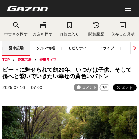
中古車を探す
お店を探す
お気に入り
閲覧履歴
保存した見積
愛車広場
クルマ情報
モビリティ
ドライブ
モー
TOP
愛車広場
愛車ライフ
ビートに魅せられて約20年。いつかは子供、そして
孫へと繋いでいきたい幸せの黄色いバトン
2025.07.16
07:00