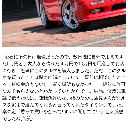
｢流石にその日は無理だったので、数日後に自分で用意でき
た6万円と、友人から借りた４万円で10万円を用意してお店
に行き、無事にこのクルマを購入しました。ただ、このクル
マを買ったことは親に内緒にしていて。事前に相談したとこ
ろで運転免許もないし、置く場所もなかったし、絶対に許可
なんてもらえないとわかっていたからです。結局、父親に電
話で伝えたのは、運転免許のない僕のために店長さんがクル
マを家まで運んでくれると言ってくれたタイミングでした。
案の定『黙って買いやがって! すぐに返してこい』と大激怒
でしたね(苦笑)｣