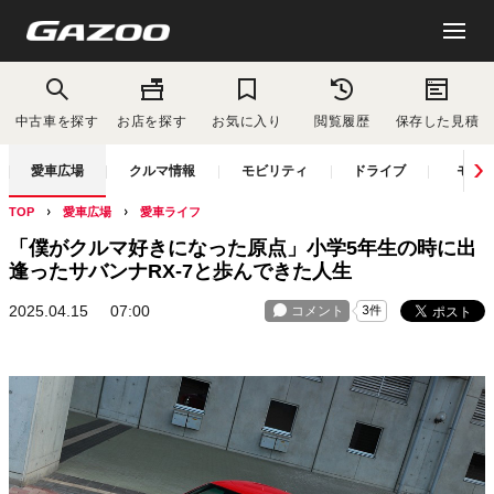
中古車を探す
お店を探す
お気に入り
閲覧履歴
保存した見積
愛車広場
クルマ情報
モビリティ
ドライブ
モー
TOP
愛車広場
愛車ライフ
「僕がクルマ好きになった原点」小学5年生の時に出
逢ったサバンナRX-7と歩んできた人生
2025.04.15
07:00