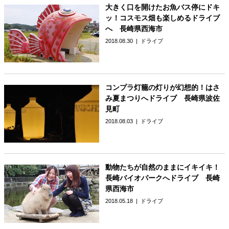
大きく口を開けたお魚バス停にドキ
ッ！コスモス畑も楽しめるドライブ
へ 長崎県西海市
2018.08.30
ドライブ
コンプラ灯籠の灯りが幻想的！はさ
み夏まつりへドライブ 長崎県波佐
見町
2018.08.03
ドライブ
動物たちが自然のままにイキイキ！
長崎バイオパークへドライブ 長崎
県西海市
2018.05.18
ドライブ