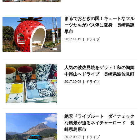
まるでおとぎの国！キュートなフル
ーツたちがバス停に変身 長崎県諫
早市
2017.11.19
ドライブ
人気の波佐見焼をゲット！秋の陶郷
中尾山へドライブ 長崎県波佐見町
2017.10.05
ドライブ
絶景ドライブルート ダイナミック
な風景が迫るネイチャーロード 長
崎県島原市
2017.09.22
ドライブ