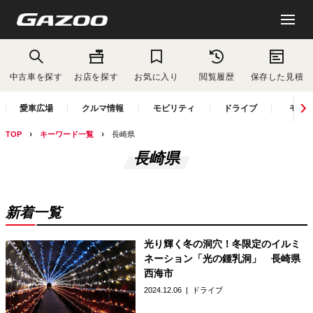
中古車を探す
お店を探す
お気に入り
閲覧履歴
保存した見積
愛車広場
クルマ情報
モビリティ
ドライブ
モー
TOP
キーワード一覧
長崎県
長崎県
新着一覧
光り輝く冬の洞穴！冬限定のイルミ
ネーション「光の鍾乳洞」 長崎県
西海市
2024.12.06
ドライブ