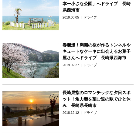
本一小さな公園」へドライブ 長崎
県西海市
2019.08.05
ドライブ
春爛漫！満開の桜が作るトンネルや
キュートなケーキに出会えるお菓子
屋さんへドライブ 長崎県西海市
2019.02.27
ドライブ
長崎屈指のロマンチックな夕日スポ
ット！角力灘を望む道の駅でひと休
み 長崎県長崎市
2018.12.12
ドライブ