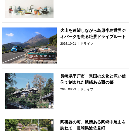
火山を遠望しながら島原半島世界ジ
オパークを走る絶景ドライブルート
2016.10.01
ドライブ
長崎県平戸市 異国の文化と深い信
仰で刻まれた情緒ある西の都
2016.08.29
ドライブ
陶磁器の町、風情ある陶郷中尾山を
訪ねて 長崎県波佐見町