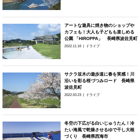
アートな遊具に焼き物のショップや
カフェも！大人も子どもも楽しめる
公園 「HIROPPA」 長崎県波佐見町
2022.11.16
ドライブ
サクラ並木の遊歩道に春を実感！川
沿いを彩る桜づつみロード 長崎県
波佐見町
2022.03.23
ドライブ
冬空の下広がる白いじゅうたん！冷
たい海風で乾燥させるゆで干し大根
づくり 長崎県西海市