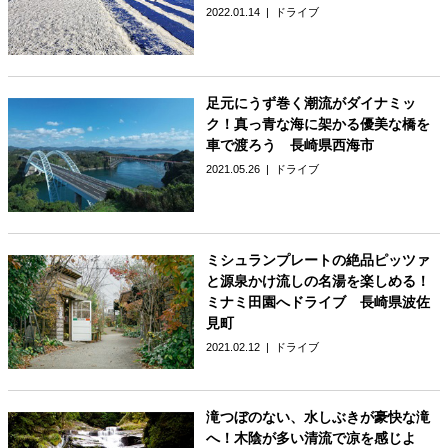
2022.01.14
ドライブ
足元にうず巻く潮流がダイナミッ
ク！真っ青な海に架かる優美な橋を
車で渡ろう 長崎県西海市
2021.05.26
ドライブ
ミシュランプレートの絶品ピッツァ
と源泉かけ流しの名湯を楽しめる！
ミナミ田園へドライブ 長崎県波佐
見町
2021.02.12
ドライブ
滝つぼのない、水しぶきが豪快な滝
へ！木陰が多い清流で凉を感じよ