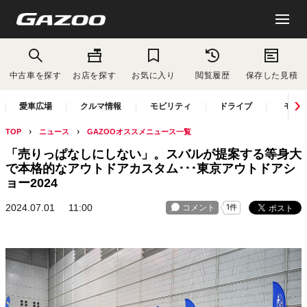
中古車を探す
お店を探す
お気に入り
閲覧履歴
保存した見積
愛車広場
クルマ情報
モビリティ
ドライブ
モー
TOP
ニュース
GAZOOオススメニュース一覧
「売りっぱなしにしない」。スバルが提案する等身大
で本格的なアウトドアカスタム･･･東京アウトドアシ
ョー2024
2024.07.01
11:00