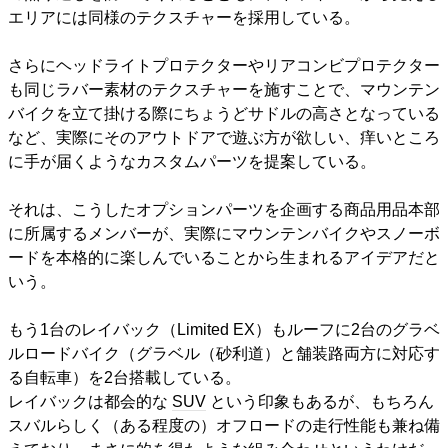
エリアには同様のテクスチャーを採用している。
さらにヘッドライトプロテクターやリアコンビプロテクター
も同じラバー素材のテクスチャーを施すことで、マウンテン
バイクを立て掛ける際にちょうどサドルの高さとなっている
など、実際にそのアウトドアで遊ぶ方が欲しい、痒いところ
に手が届くようなカスタムパーツを提案している。
それは、こうしたオプションパーツを企画する商品用品本部
に所属するメンバーが、実際にマウンテンバイクやスノーボ
ードを本格的に楽しんでいることから生まれるアイデアだと
いう。
もう1台のレイバック（Limited EX）もルーフに2台のグラベ
ルロードバイク（グラベル（砂利道）と舗装路両方に対応す
る自転車）を2台搭載している。
レイバックは都会的な
SUV
という印象もあるが、もちろん
スバルらしく（ある程度の）オフロードの走行性能も兼ね備