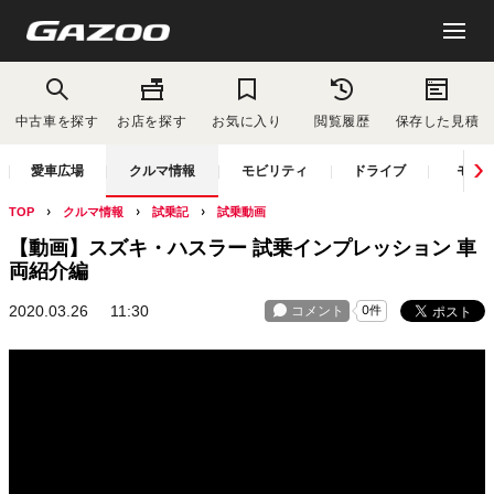
中古車を探す
お店を探す
お気に入り
閲覧履歴
保存した見積
愛車広場
クルマ情報
モビリティ
ドライブ
モー
TOP
クルマ情報
試乗記
試乗動画
【動画】スズキ・ハスラー 試乗インプレッション 車
両紹介編
2020.03.26
11:30