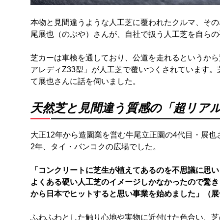
本物と見間違うような人工芝に覆われたクルマ、その
尾展也（のぶや）さんが、自社で扱う人工芝を自らの
芝カーは車検を通しており、公道を走れるというから
アレディZ33型」が人工芝で覆いつくされています
て展也さんに話を伺いました。
天然芝と見間違う質感の「超リア
大正12年から造園業を営む牛尾立正園の4代目・展也
2年、タイ・バンコクの広場でした。
「コンクリートに芝生が植えてあるのを不思議に思い
よくある硬い人工芝のイメージしかなかったので驚き
から日本でヒットすると思い事業を始めました」（展
ふわふわとした触り心地や実物に近付けた色合い、芝