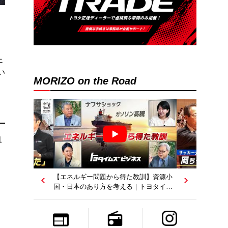
ェ
い
MORIZO on the Road
1
【エネルギー問題から得た教訓】資源小
国・日本のあり方を考える｜トヨタイム
ズビジネス