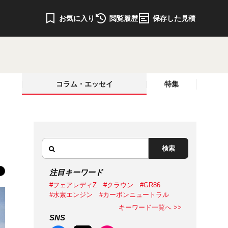
お気に入り
閲覧履歴
保存した見積
コラム・エッセイ
特集
検索
注目キーワード
#フェアレディZ
#クラウン
#GR86
#水素エンジン
#カーボンニュートラル
キーワード一覧へ >>
SNS