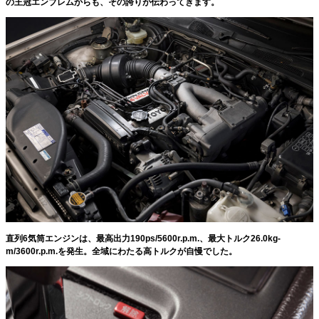
の王冠エンブレムからも、その誇りが伝わってきます。
直列6気筒エンジンは、最高出力190ps/5600r.p.m.、最大トルク26.0kg-
m/3600r.p.m.を発生。全域にわたる高トルクが自慢でした。