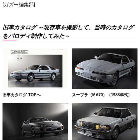
[ガズー編集部]
旧車カタログ ～現存車を撮影して、当時のカタログ
をパロディ制作してみた～
旧車カタログ TOPへ
スープラ（MA70）（1988年式）