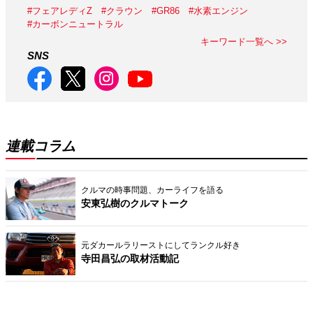
#フェアレディZ
#クラウン
#GR86
#水素エンジン
#カーボンニュートラル
キーワード一覧へ >>
SNS
連載コラム
クルマの時事問題、カーライフを語る
安東弘樹のクルマトーク
元ダカールラリーストにしてランクル好き
寺田昌弘の取材活動記