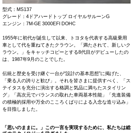
型式：MS137
グレード：4ドアハードトップ ロイヤルサルーンG
エンジン：7M-GE 3000EFI DOHC
1955年に初代が誕生して以来、トヨタを代表する高級乗用
車として代を重ねてきたクラウン。「満たされて、新しいク
ラウン。」をキャッチコピーとする8代目がデビューしたの
は、1987年9月のことでした。
伝統と歴史を受け継ぐ一台が“設計の基本思想”に掲げた、
「乗る人の誇りと歓び」。それを皆さまに提供すべく、「ス
テイタスを充分に演出する格調と気品に満ちたスタイリン
グ」「高次元でバランスの取れた車両基本性能」「先進装備
の積極的採用や万全のこころくばりによる入念な造り込み」
を目指しました。
「思いのままに。」この一言を実現するために、私たちは総