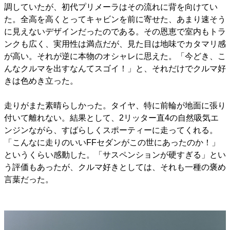
調していたが、初代プリメーラはその流れに背を向けてい
た。全高を高くとってキャビンを前に寄せた、あまり速そう
に見えないデザインだったのである。その恩恵で室内もトラ
ンクも広く、実用性は満点だが、見た目は地味でカタマリ感
が高い。それが逆に本物のオシャレに思えた。「今どき、こ
んなクルマを出すなんてスゴイ！」と、それだけでクルマ好
きは色めき立った。
走りがまた素晴らしかった。タイヤ、特に前輪が地面に張り
付いて離れない。結果として、2リッター直4の自然吸気エ
ンジンながら、すばらしくスポーティーに走ってくれる。
「こんなに走りのいいFFセダンがこの世にあったのか！」
というくらい感動した。「サスペンションが硬すぎる」とい
う評価もあったが、クルマ好きとしては、それも一種の褒め
言葉だった。