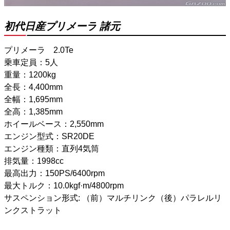
初代日産プリメーラ 諸元
プリメーラ 2.0Te
乗車定員：5人
重量：1200kg
全長：4,400mm
全幅：1,695mm
全高：1,385mm
ホイールベース：2,550mm
エンジン型式：SR20DE
エンジン種類：直列4気筒
排気量：1998cc
最高出力：150PS/6400rpm
最大トルク：10.0kgf·m/4800rpm
サスペンション形式: （前）マルチリンク（後）パラレルリ
ンクストラット