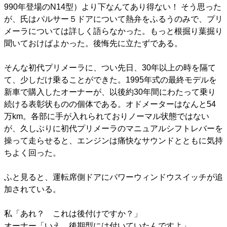
990年登場のN14型）より下なんてあり得ない！ そう思った
が、氏はパルサー５ドアについて熱弁をふるうのみで、プリ
メーラについては詳しく語らなかった。もっと根掘り葉掘り
聞いておけばよかった。後悔先に立たずである。
そんな初代プリメーラに、つい先日、30年以上の時を隔て
て、少しだけ乗ることができた。1995年式の最終モデルを
新車で購入したオーナーが、以後約30年間にわたって乗り
続ける表彰状ものの個体である。オドメーターはなんと54
万km。各部に手が入れられておりノーマル状態ではない
が、久しぶりに初代プリメーラのマニュアルシフトレバーを
操って走らせると、エンジンは痛快なサウンドとともに気持
ちよく回った。
ふと見ると、運転席側ドアにパワーウィンドウスイッチが追
加されている。
私「あれ？ これは後付けですか？」
オーナー「いえ、後期型には付いていたんですよ」