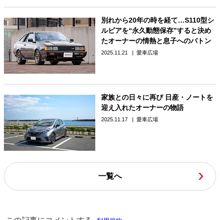
別れから20年の時を経て…S110型シ
ルビアを“永久動態保存”すると決め
たオーナーの情熱と息子へのバトン
2025.11.21
愛車広場
家族との日々に再び 日産・ノートを
迎え入れたオーナーの物語
2025.11.17
愛車広場
一覧へ