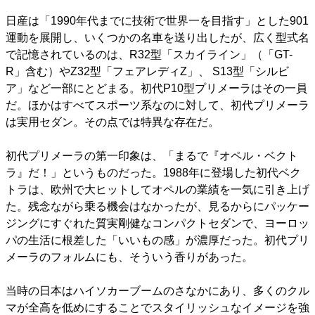
日産は「1990年代までに技術で世界一を目指す」とした901
運動を展開し、いくつかの名車を送り出したが、広く型式名
で記憶されているのは、R32型「スカイライン」（「GT-
R」含む）やZ32型「フェアレディZ」、 S13型「シルビ
ア」など一部にとどまる。初代P10型プリメーラはその一員
だ。ほかはすべてスポーツ系なのに対して、初代プリメーラ
は実用セダン。その点では特異な存在だ。
初代プリメーラの第一印象は、「まるで『オペル・ベクト
ラ』だ！」というものだった。1988年に登場した初代ベク
トラは、欧州で大ヒットしてオペルの業績を一気に引き上げ
た。残念ながら乗る機会はなかったが、見るからにパッケー
ジングにすぐれた質実剛健なコンパクトセダンで、ヨーロッ
パの生活に根差した「いいもの感」が濃厚だった。初代プリ
メーラのフォルムにも、そういう香りがあった。
当時の日本はハイソカーブームのさなかにあり、多くのクル
マが全高を低めにすることでスタイリッシュなイメージを強