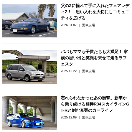
父のZに憧れて手に入れたフェアレデ
ィZ！ 思い入れを大切にしコミュニ
ティを広げる
2026.01.07
愛車広場
パパもママも子供たちも大満足！ 家
族の思い出と笑顔を乗せて走るラフ
ェスタ
2025.12.22
愛車広場
忘れられなかったあの衝撃。新車か
ら乗り続ける相棒R34スカイラインG
T-Rと刻む充実のカーライフ
2025.12.09
愛車広場