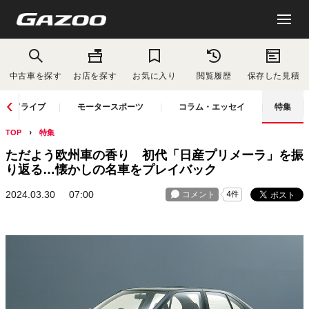
中古車を探す
お店を探す
お気に入り
閲覧履歴
保存した見積
ドライブ
モータースポーツ
コラム・エッセイ
特集
TOP
特集
ただよう欧州車の香り 初代「日産プリメーラ」を振
り返る…懐かしの名車をプレイバック
2024.03.30
07:00