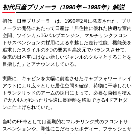
初代日産プリメーラ（1990年～1995年）解説
初代「日産プリメーラ」は、1990年2月に発表された。プリ
メーラの開発にあたって日産は「居住性に優れた快適な室内
空間、ツインカム16バルブエンジン、マルチリンクフロン
トサスペンションの採用による卓越した走行性能、機能美を
追求したスタイルの3つの要素を高次元でバランスさせて、
従来の日本車にはない新しいジャンルのクルマとすることを
目指した」とアナウンスしている。
実際に、キャビンを大幅に前進させたキャブフォワードレイ
アウトにより広々とした居住空間を確保。荷物に干渉しない
トランクリッドのアームの採用によって、必要な荷物を積ん
で大人4人がゆったり快適に長距離を移動できる4ドアセダ
ンに仕上げられていた。
当時のFF車としては画期的なマルチリンク式のフロントサ
スペンションや、剛性にこだわったボディー、フラッシュサ