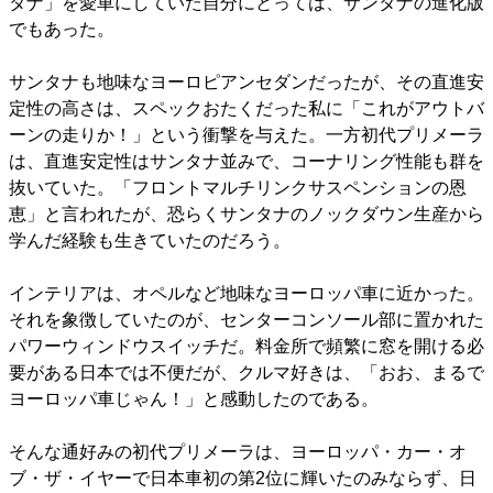
タナ」を愛車にしていた自分にとっては、サンタナの進化版
でもあった。
サンタナも地味なヨーロピアンセダンだったが、その直進安
定性の高さは、スペックおたくだった私に「これがアウトバ
ーンの走りか！」という衝撃を与えた。一方初代プリメーラ
は、直進安定性はサンタナ並みで、コーナリング性能も群を
抜いていた。「フロントマルチリンクサスペンションの恩
恵」と言われたが、恐らくサンタナのノックダウン生産から
学んだ経験も生きていたのだろう。
インテリアは、オペルなど地味なヨーロッパ車に近かった。
それを象徴していたのが、センターコンソール部に置かれた
パワーウィンドウスイッチだ。料金所で頻繁に窓を開ける必
要がある日本では不便だが、クルマ好きは、「おお、まるで
ヨーロッパ車じゃん！」と感動したのである。
そんな通好みの初代プリメーラは、ヨーロッパ・カー・オ
ブ・ザ・イヤーで日本車初の第2位に輝いたのみならず、日