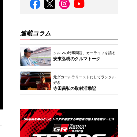
連載コラム
クルマの時事問題、カーライフを語る
安東弘樹のクルマトーク
元ダカールラリーストにしてランクル
好き
寺田昌弘の取材活動記
ー