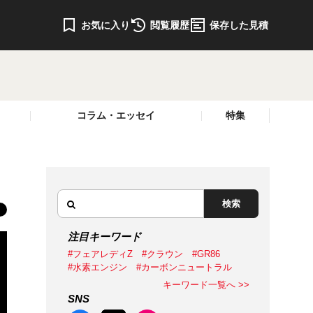
お気に入り
閲覧履歴
保存した見積
コラム・エッセイ
特集
検索
注目キーワード
#フェアレディZ
#クラウン
#GR86
#水素エンジン
#カーボンニュートラル
キーワード一覧へ >>
SNS