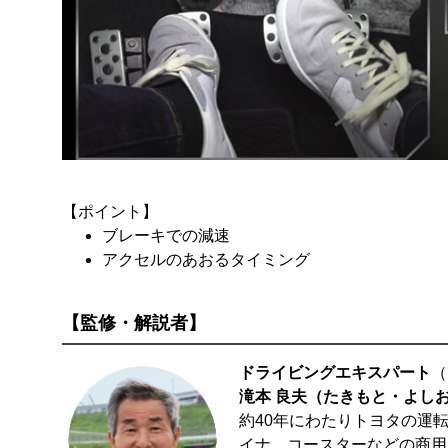
【ポイント】
ブレーキでの減速
アクセルのあおるタイミング
【監修・解説者】
ドライビングエキスパート
（
滝本 良夫（たきもと・よし
約40年にわたりトヨタの運
イナ、コースターなどの商用