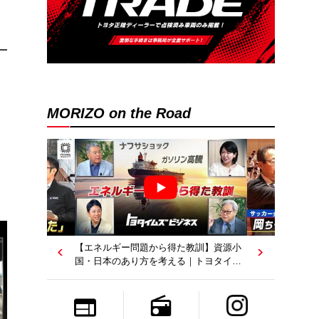
MORIZO on the Road
【若者たちへ】岡田武史さんが“特別授
業”で語ったこと｜サッカー日本代表元監
督｜トヨタイムズニュース