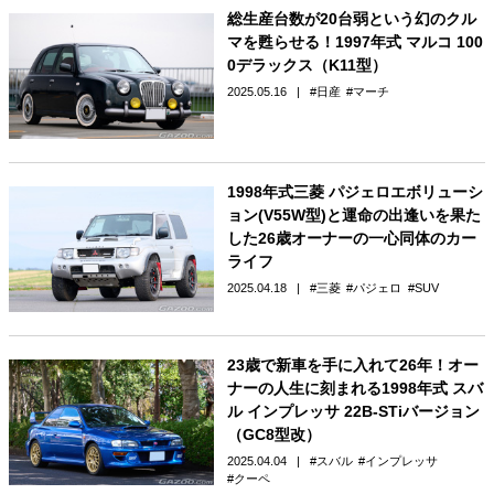
総生産台数が20台弱という幻のクル
マを甦らせる！1997年式 マルコ 100
0デラックス（K11型）
2025.05.16
日産
マーチ
1998年式三菱 パジェロエボリューシ
ョン(V55W型)と運命の出逢いを果た
した26歳オーナーの一心同体のカー
ライフ
2025.04.18
三菱
パジェロ
SUV
23歳で新車を手に入れて26年！オー
ナーの人生に刻まれる1998年式 スバ
ル インプレッサ 22B-STiバージョン
（GC8型改）
2025.04.04
スバル
インプレッサ
クーペ