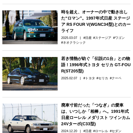
時を超え、オーナーの中で動き出し
た“ロマン”。1997年式日産 ステージ
ア RS FOUR V(WGNC34型)とのカー
ライフ
2025.03.07
日産
ステージア
ワゴン
ネオクラシック
若き情熱が紡ぐ「伝説の1台」との物
語！1996年式トヨタ セリカ GT-FOU
R(ST205型)
2025.02.07
トヨタ
セリカ
クーペ
廃車寸前だった「つなぎ」の愛車
は、いつしか「相棒」へ。1991年式
日産ローレル メダリスト ツインカム
24Vターボ(C33型)
2024.12.20
日産
ローレル
セダン