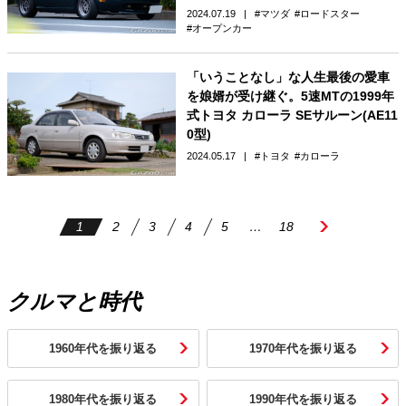
2024.07.19
マツダ
ロードスター
オープンカー
「いうことなし」な人生最後の愛車
を娘婿が受け継ぐ。5速MTの1999年
式トヨタ カローラ SEサルーン(AE11
0型)
2024.05.17
トヨタ
カローラ
1
2
3
4
5
…
18
クルマと時代
1960年代を振り返る
1970年代を振り返る
1980年代を振り返る
1990年代を振り返る