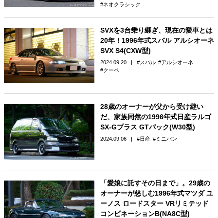
ネオクラシック
SVXを3台乗り継ぎ、現在の愛車とは
20年！1996年式スバル アルシオーネ
SVX S4(CXW型)
2024.09.20
スバル
アルシオーネ
クーペ
28歳のオーナーが父から受け継い
だ、家族同然の1996年式日産ラルゴ
SX-Gプラス GTパック(W30型)
2024.09.06
日産
ミニバン
「愛娘に託すその日まで」。29歳の
オーナーが慈しむ1996年式マツダ ユ
ーノス ロードスター VRリミテッド
コンビネーションB(NA8C型)