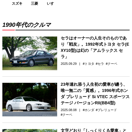
スズキ
三菱
いすゞ
1990年代のクルマ
セラはオーナーの人生そのものであ
り「戦友」。1992年式トヨタ セラ(E
XY10型)は幻の「アムラックス セ
ラ」
2025.09.29
トヨタ
セラ
クーペ
23年連れ添う人生初の愛車が纏う、
唯一無二の「質感」。1996年式ホン
ダ プレリュード Si VTEC スポーツス
テージ バージョンRII(BB4型)
2025.08.08
ホンダ
プレリュード
クーペ
文字どおり「しっくりくる愛車」と