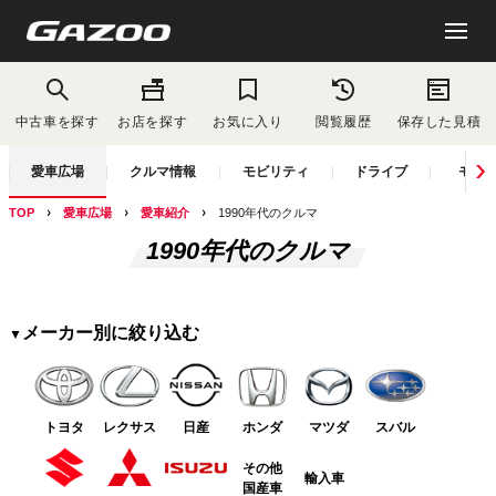
中古車を探す
お店を探す
お気に入り
閲覧履歴
保存した見積
愛車広場
クルマ情報
モビリティ
ドライブ
モー
TOP
愛車広場
愛車紹介
1990年代のクルマ
1990年代のクルマ
メーカー別に絞り込む
トヨタ
レクサス
日産
ホンダ
マツダ
スバル
その他
輸入車
国産車