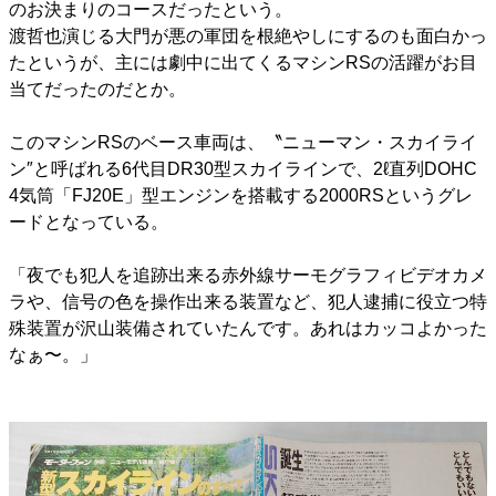
のお決まりのコースだったという。
渡哲也演じる大門が悪の軍団を根絶やしにするのも面白かっ
たというが、主には劇中に出てくるマシンRSの活躍がお目
当てだったのだとか。
このマシンRSのベース車両は、〝ニューマン・スカイライ
ン″と呼ばれる6代目DR30型スカイラインで、2ℓ直列DOHC
4気筒「FJ20E」型エンジンを搭載する2000RSというグレ
ードとなっている。
「夜でも犯人を追跡出来る赤外線サーモグラフィビデオカメ
ラや、信号の色を操作出来る装置など、犯人逮捕に役立つ特
殊装置が沢山装備されていたんです。あれはカッコよかった
なぁ〜。」