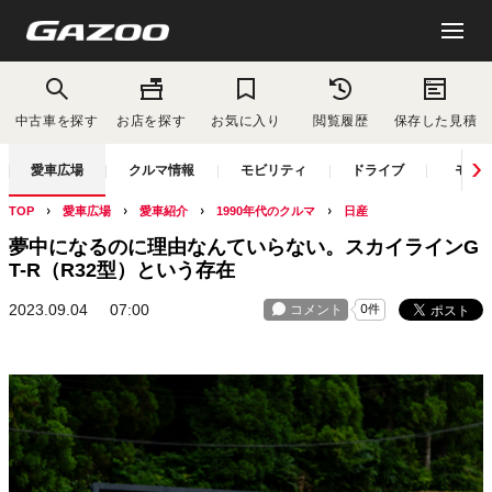
中古車を探す
お店を探す
お気に入り
閲覧履歴
保存した見積
愛車広場
クルマ情報
モビリティ
ドライブ
モー
TOP
愛車広場
愛車紹介
1990年代のクルマ
日産
夢中になるのに理由なんていらない。スカイラインG
T-R（R32型）という存在
2023.09.04
07:00