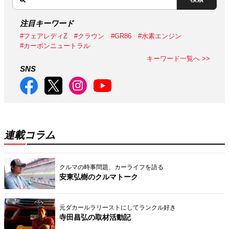
注目キーワード
#フェアレディZ
#クラウン
#GR86
#水素エンジン
#カーボンニュートラル
キーワード一覧へ >>
SNS
連載コラム
クルマの時事問題、カーライフを語る
安東弘樹のクルマトーク
元ダカールラリーストにしてランクル好き
寺田昌弘の取材活動記