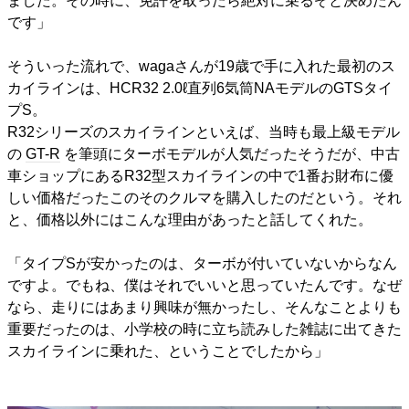
ました。その時に、免許を取ったら絶対に乗るぞと決めたん
です」
そういった流れで、wagaさんが19歳で手に入れた最初のス
カイラインは、HCR32 2.0ℓ直列6気筒NAモデルのGTSタイ
プS。
R32シリーズのスカイラインといえば、当時も最上級モデル
の
GT-R
を筆頭にターボモデルが人気だったそうだが、中古
車ショップにあるR32型スカイラインの中で1番お財布に優
しい価格だったこのそのクルマを購入したのだという。それ
と、価格以外にはこんな理由があったと話してくれた。
「タイプSが安かったのは、ターボが付いていないからなん
ですよ。でもね、僕はそれでいいと思っていたんです。なぜ
なら、走りにはあまり興味が無かったし、そんなことよりも
重要だったのは、小学校の時に立ち読みした雑誌に出てきた
スカイラインに乗れた、ということでしたから」