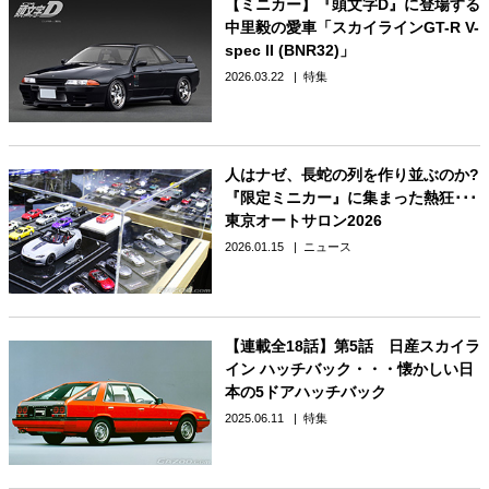
【ミニカー】『頭文字D』に登場する
中里毅の愛車「スカイラインGT-R V-
spec II (BNR32)」
2026.03.22
特集
人はナゼ、長蛇の列を作り並ぶのか?
『限定ミニカー』に集まった熱狂･･･
東京オートサロン2026
2026.01.15
ニュース
【連載全18話】第5話 日産スカイラ
イン ハッチバック・・・懐かしい日
本の5ドアハッチバック
2025.06.11
特集