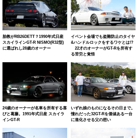
胎教がRB26DETT？1990年式日産
イベント会場でも盗難防止のタイヤ
スカイラインGT-R NISMO(R32型)
&ハンドルロックをするワケとは!?
に選ばれし28歳のオーナー
22才のオーナーがGT-Rを所有す
る苦労と覚悟
24歳のオーナーが名車を所有する喜
いずれ娘のものになるその日まで。
びと葛藤。1991年式日産 スカイラ
憧れだった32GT-Rを価値ある一台
インGT-R
に進化させる父の想い