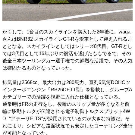
かくして、1台目のスカイラインを購入した2年後に、waga
さんはBNR32 スカイラインGT-Rを愛車として迎え入れるこ
ととなる。スカイラインとしてはシリーズ8代目、GT-Rとし
ては3代目として16年ぶりの復活を遂げたももでるで、その
後全日本ツーリングカー選手権での鮮烈な活躍で、その人気
は確固たるものとなっていった。
排気量は2568cc、最大出力は280馬力、直列6気筒DOHCツ
インターボエンジン「RB26DETT型」を搭載し、グループA
カテゴリーでの活躍を視野に入れた仕様となっている。
通常時はFRの走行をし、後輪のスリップ量が多くなると前
輪に駆動トルクが伝達される電子制御トルクスプリット4W
D〝アテーサE-TS″が採用されているのが大きな特徴だ。そ
れにより、シビアな路面状況でも安定したコーナリング走行
が可能となっていた。