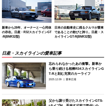
新車から28年、オーナーと一心同体
日本の自動車史に残るクルマが愛車
の存在。日産・R32スカイラインGT
であることの歓びと誇り。日産・ス
-R(BNR32型)
カイラインGT-R(BNR32型)
日産・スカイラインの愛車記事
忘れられなかったあの衝撃。新車か
ら乗り続ける相棒R34スカイラインG
T-Rと刻む充実のカーライフ
2025.12.09
愛車広場
父から譲り受けたスカイラインGTS-
tタイプM。手放す寸前で気付いた、