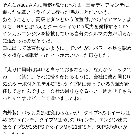
そんなwagaさんに転機が訪れたのは、三菱ディアマンテに
乗った先輩とドライブに行った時のことだという。
あろうことか、高級セダンという位置付けのディアマンテよ
りも、NAとはいえどクーぺディで155馬力を発揮する２ℓツ
インカムエンジンを搭載している自分のクルマの方が明らか
に遅かったのだそうだ。
口に出しては言わないようにしていたが、パワー不足を認め
ざる得ない瞬間だったとトホホといった顔をした。
「走りに興味は無いと言っておきながら、なんかショックで
ね……（笑）。それに輪をかけるように、会社に僕と同じR
32のターボ付きモデルGTS-tタイプMに乗っている先輩が赴
任してきたんですよ。会社の周りをぐるっと一周させてもら
ったんですけど、全く違いましたね」
内外装はパッと見ほぼ変わらないが、タイプSのホイールは
4穴の15インチ、タイプMは5穴の16インチ。エンジン出力
はタイプSが155PSでタイプMが215PSと、60PSの違いが