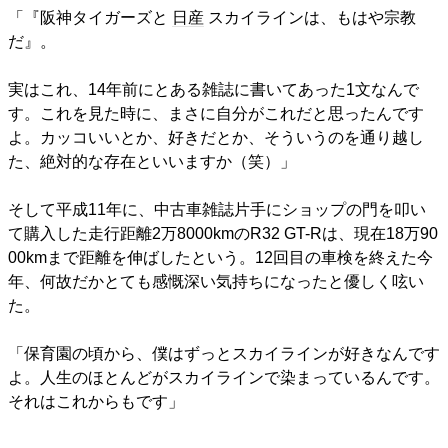
「『阪神タイガーズと
日産
スカイラインは、もはや宗教
だ』。
実はこれ、14年前にとある雑誌に書いてあった1文なんで
す。これを見た時に、まさに自分がこれだと思ったんです
よ。カッコいいとか、好きだとか、そういうのを通り越し
た、絶対的な存在といいますか（笑）」
そして平成11年に、中古車雑誌片手にショップの門を叩い
て購入した走行距離2万8000kmのR32 GT-Rは、現在18万90
00kmまで距離を伸ばしたという。12回目の車検を終えた今
年、何故だかとても感慨深い気持ちになったと優しく呟い
た。
「保育園の頃から、僕はずっとスカイラインが好きなんです
よ。人生のほとんどがスカイラインで染まっているんです。
それはこれからもです」