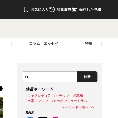
お気に入り
閲覧履歴
保存した見積
コラム・エッセイ
特集
検索
注目キーワード
#フェアレディZ
#クラウン
#GR86
#水素エンジン
#カーボンニュートラル
キーワード一覧へ >>
SNS