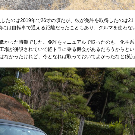
したのは2019年で26才の頃だが、彼が免許を取得したのは21
勤には自転車で通える距離だったこともあり、クルマを使わな
低かった時期でした。免許をマニュアルで取ったのも、化学系
工場が併設されていて軽トラに乗る機会があるだろうからとい
はなかったけれど、今となれば取っておいてよかったなと(笑)