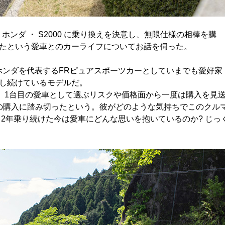
ホンダ
・
S2000
に乗り換えを決意し、無限仕様の相棒を購
たという愛車とのカーライフについてお話を伺った。
0。ホンダを代表するFRピュアスポーツカーとしていまでも愛好家
し続けているモデルだ。
つも、1台目の愛車として選ぶリスクや価格面から一度は購入を見
0の購入に踏み切ったという。彼がどのような気持ちでこのクル
2年乗り続けた今は愛車にどんな思いを抱いているのか? じっ
【エネルギ
国・日本の
ズビジネス