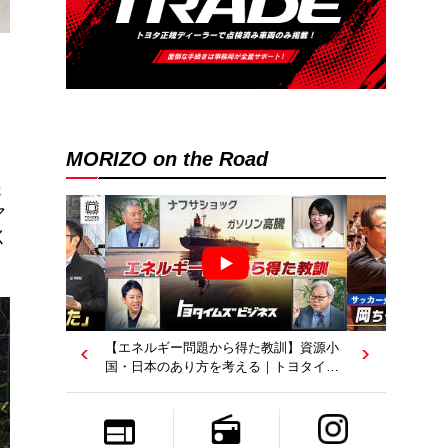
MORIZO on the Road
送
マ
く
ー問題から得た教訓】資源小
【若者たちへ】岡田武史さんが“特別授
あり方を考える｜トヨタイム
業”で語ったこと｜サッカー日本代表元監
督｜トヨタイムズニュース