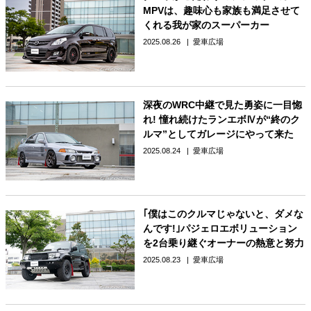
MPVは、趣味心も家族も満足させて
くれる我が家のスーパーカー
2025.08.26
愛車広場
深夜のWRC中継で見た勇姿に一目惚
れ! 憧れ続けたランエボⅣが“終のク
ルマ”としてガレージにやって来た
2025.08.24
愛車広場
｢僕はこのクルマじゃないと、ダメな
んです!｣パジェロエボリューション
を2台乗り継ぐオーナーの熱意と努力
2025.08.23
愛車広場