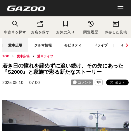
中古車を探す
お店を探す
お気に入り
閲覧履歴
保存した見積
愛車広場
クルマ情報
モビリティ
ドライブ
モー
TOP
愛車広場
愛車ライフ
若き日の憧れを諦めずに追い続け、その先にあった
『S2000』と家族で彩る新たなストーリー
2025.08.10
07:00