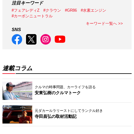
注目キーワード
#フェアレディZ
#クラウン
#GR86
#水素エンジン
#カーボンニュートラル
キーワード一覧へ >>
SNS
連載コラム
クルマの時事問題、カーライフを語る
安東弘樹のクルマトーク
元ダカールラリーストにしてランクル好き
寺田昌弘の取材活動記