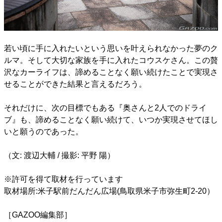
若い頃に手に入れたいという思いを叶えられなかった夢のク
ルマ。そして大切な家族を手に入れたコウスケさん。この贅
沢なカーライフは、諦めることなく願い続けたことで実現さ
せることができた結果と言えるだろう。
それだけに、次の目標でもある『奥さんと2人でのドライ
ブ』も、諦めることなく願い続けて、いつか実現させてほし
いと願うのであった。
（文: 渡辺大輔 / 撮影: 平野 陽）
※許可を得て取材を行っています
取材場所:米子駅前だんだん広場(鳥取県米子市弥生町2-20）
［GAZOO編集部］