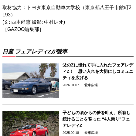
取材協力：トヨタ東京自動車大学校（東京都八王子市館町2
193）
(⽂: 西本尚恵 撮影: 中村レオ)
［GAZOO編集部］
日産 フェアレディZが愛車
父のZに憧れて手に入れたフェアレデ
ィZ！ 思い入れを大切にしコミュニ
ティを広げる
2026.01.07
愛車広場
子どもの頃からの夢を叶え、所有し
続けることを誓った “4人乗り”フェ
アレディZ
2025.09.18
愛車広場