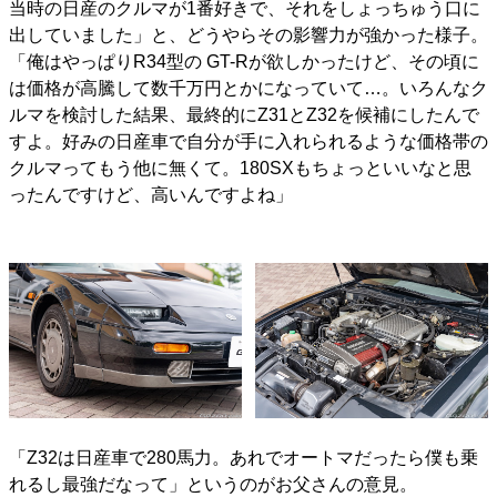
当時の日産のクルマが1番好きで、それをしょっちゅう口に
出していました」と、どうやらその影響力が強かった様子。
「俺はやっぱりR34型の GT-Rが欲しかったけど、その頃に
は価格が高騰して数千万円とかになっていて…。いろんなク
ルマを検討した結果、最終的にZ31とZ32を候補にしたんで
すよ。好みの日産車で自分が手に入れられるような価格帯の
クルマってもう他に無くて。180SXもちょっといいなと思
ったんですけど、高いんですよね」
「Z32は日産車で280馬力。あれでオートマだったら僕も乗
れるし最強だなって」というのがお父さんの意見。