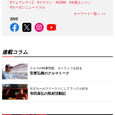
#フェアレディZ
#クラウン
#GR86
#水素エンジン
#カーボンニュートラル
キーワード一覧へ >>
SNS
連載コラム
クルマの時事問題、カーライフを語る
安東弘樹のクルマトーク
元ダカールラリーストにしてランクル好き
寺田昌弘の取材活動記