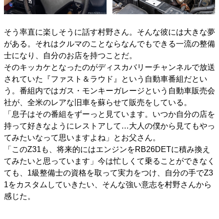
そう率直に楽しそうに話す村野さん。そんな彼には大きな夢
がある。それはクルマのことならなんでもできる一流の整備
士になり、自分のお店を持つことだ。
そのキッカケとなったのがディスカバリーチャンネルで放送
されていた『ファスト＆ラウド』という自動車番組だとい
う。番組内ではガス・モンキーガレージという自動車販売会
社が、全米のレアな旧車を蘇らせて販売をしている。
「息子はその番組をずーっと見ています。いつか自分の店を
持って好きなようにレストアして…大人の僕から見てもやっ
てみたいなって思いますよね」とお父さん。
「このZ31も、将来的にはエンジンをRB26DETに積み換え
てみたいと思っています」今は忙しくて乗ることができなく
ても、1級整備士の資格を取って実力をつけ、自分の手でZ3
1をカスタムしていきたい、そんな強い意志を村野さんから
感じた。