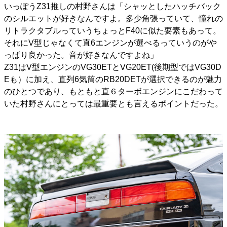
いっぽうZ31推しの村野さんは「シャッとしたハッチバック
のシルエットが好きなんですよ。多少角張っていて、憧れの
リトラクタブルっていうちょっとF40に似た要素もあって。
それにV型じゃなくて直6エンジンが選べるっていうのがや
っぱり良かった。音が好きなんですよね」
Z31はV型エンジンのVG30ETとVG20ET(後期型ではVG30D
Eも）に加え、直列6気筒のRB20DETが選択できるのが魅力
のひとつであり、もともと直６ターボエンジンにこだわって
いた村野さんにとっては最重要とも言えるポイントだった。