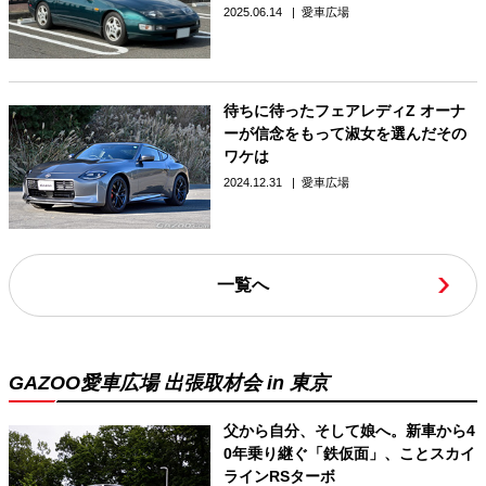
2025.06.14
愛車広場
待ちに待ったフェアレディZ オーナ
ーが信念をもって淑女を選んだその
ワケは
2024.12.31
愛車広場
一覧へ
GAZOO愛車広場 出張取材会 in 東京
父から自分、そして娘へ。新車から4
0年乗り継ぐ「鉄仮面」、ことスカイ
ラインRSターボ