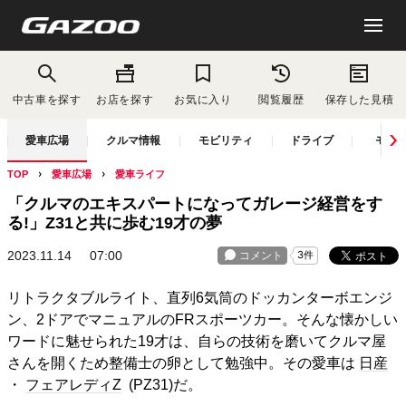
中古車を探す
お店を探す
お気に入り
閲覧履歴
保存した見積
愛車広場
クルマ情報
モビリティ
ドライブ
モー
TOP
愛車広場
愛車ライフ
「クルマのエキスパートになってガレージ経営をす
る!」Z31と共に歩む19才の夢
2023.11.14
07:00
リトラクタブルライト、直列6気筒のドッカンターボエンジ
ン、2ドアでマニュアルのFRスポーツカー。そんな懐かしい
ワードに魅せられた19才は、自らの技術を磨いてクルマ屋
さんを開くため整備士の卵として勉強中。その愛車は
日産
・
フェアレディZ
(PZ31)だ。