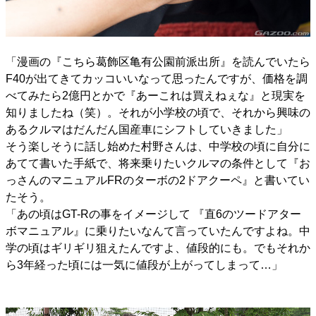
「漫画の『こちら葛飾区亀有公園前派出所』を読んでいたら
F40が出てきてカッコいいなって思ったんですが、価格を調
べてみたら2億円とかで『あーこれは買えねぇな』と現実を
知りましたね（笑）。それが小学校の頃で、それから興味の
あるクルマはだんだん国産車にシフトしていきました」
そう楽しそうに話し始めた村野さんは、中学校の頃に自分に
あてて書いた手紙で、将来乗りたいクルマの条件として『お
っさんのマニュアルFRのターボの2ドアクーペ』と書いてい
たそう。
「あの頃はGT-Rの事をイメージして 『直6のツードアター
ボマニュアル』に乗りたいなんて言っていたんですよね。中
学の頃はギリギリ狙えたんですよ、値段的にも。でもそれか
ら3年経った頃には一気に値段が上がってしまって…」