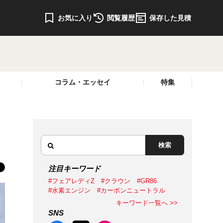
お気に入り
閲覧履歴
保存した見積
コラム・エッセイ
特集
検索
注目キーワード
#フェアレディZ
#クラウン
#GR86
#水素エンジン
#カーボンニュートラル
キーワード一覧へ >>
SNS