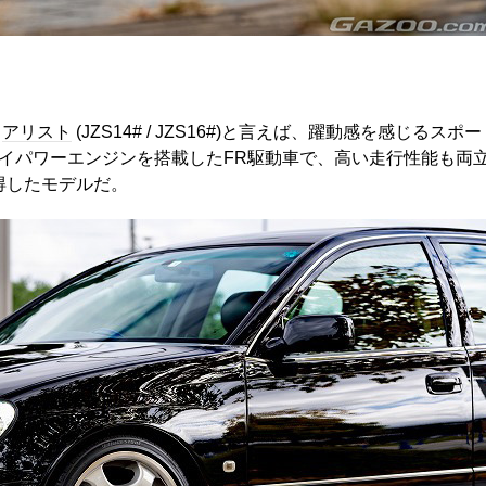
アリスト
(JZS14# / JZS16#)と言えば、躍動感を感じるスポー
イパワーエンジンを搭載したFR駆動車で、高い走行性能も両
得したモデルだ。