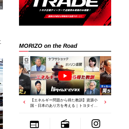
立
MORIZO on the Road
【若者たちへ】岡田武史さんが“特別授
業”で語ったこと｜サッカー日本代表元監
督｜トヨタイムズニュース