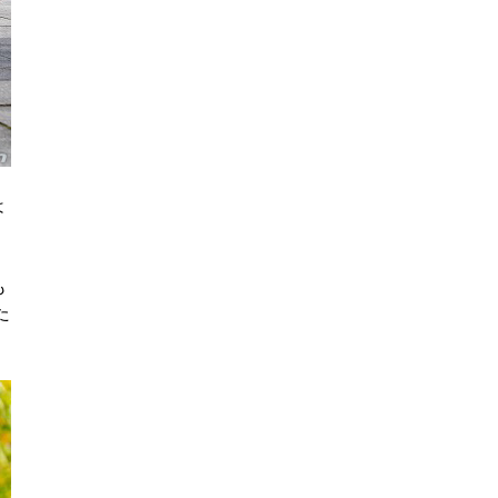
は
も
た