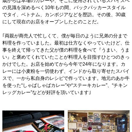
歳からは本場のカレーや、そこに使用されているスパイスへ
の見識を深めるべく10年もの間、バックパッカースタイル
でタイ、ベトナム、カンボジアなどを歴訪。その後、30歳
にして現在のお店をオープンしたとのことだ。
｢両親が商売人で忙しくて、僕が毎日のように兄弟の分まで
料理を作っていました。最初は仕方なくやっていたけど、仕
事を終えて帰ってきた父が僕の料理を食べて『うまい、うま
い』と褒めてくれていたことが料理人を目指すひとつのきっ
かけでした。お店を始めてから今年で24年になります。カ
レーには小麦粉を一切使わず、インドから取り寄せたスパイ
スで、一から私自身のレシピで作っています。地元のあか牛
を使った“しゃばしゃばカレー”や“ステーキカレー”、“チキン
レッグカレー”などが好評を頂いています｣