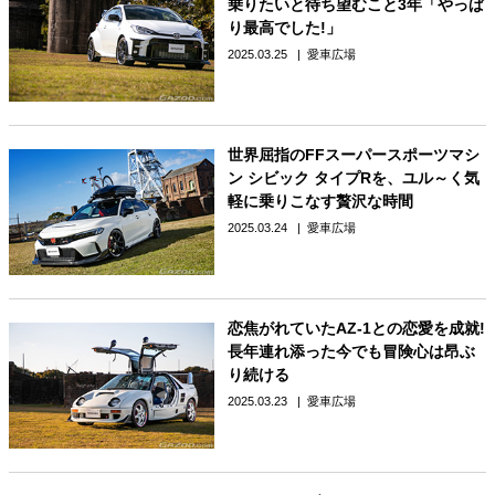
乗りたいと待ち望むこと3年「やっぱ
り最高でした!」
2025.03.25
愛車広場
世界屈指のFFスーパースポーツマシ
ン シビック タイプRを、ユル～く気
軽に乗りこなす贅沢な時間
2025.03.24
愛車広場
恋焦がれていたAZ-1との恋愛を成就!
長年連れ添った今でも冒険心は昂ぶ
り続ける
2025.03.23
愛車広場