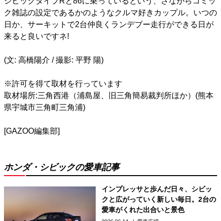
シビックタイプRと86に乗っているという、さながらコミッ
ク雑誌の設定であるかのようなクルマ好きカップル。いつの
日か、サーキットで2台仲良くランデブー走行ができる日が
来ると良いですネ!
(文: 高橋陽介 / 撮影: 平野 陽)
※許可を得て取材を行っています
取材場所:三角西港（浦島屋、旧三角簡易裁判所ほか）(熊本
県宇城市三角町三角浦)
[GAZOO編集部]
ホンダ・シビックの愛車記事
インプレッサと歩んだ日々、シビッ
クと広がっていく新しい毎日。2台の
愛車がくれた出合いと景色