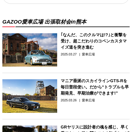
GAZOO愛車広場 出張取材会in熊本
｢なんだ、このクルマは!?｣と衝撃を
受け、超こだわりのコペンカスタマ
イズ道を突き進む
2025.03.27
愛車広場
マニア垂涎のスカイラインGTS-Rを
毎日普段使い。だから“トラブルも早
期発見、早期治療ができます!”
2025.03.26
愛車広場
GRヤリスに設計者の魂を感じ、早く