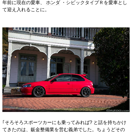
年前に現在の愛車、
ホンダ
・シビックタイプＲを愛車とし
て迎え入れることに。
｢そろそろスポーツカーにも乗ってみれば? と話を持ちかけ
てきたのは、鈑金整備業を営む義弟でした。ちょうどその