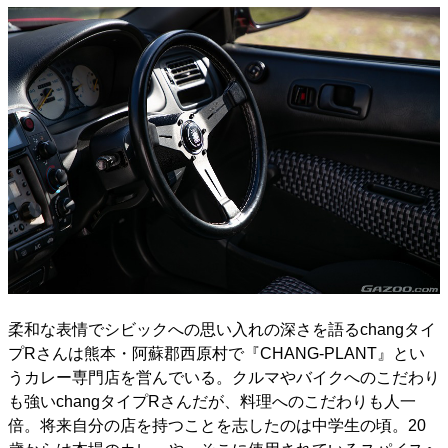
柔和な表情でシビックへの思い入れの深さを語るchangタイ
プRさんは熊本・阿蘇郡西原村で『CHANG-PLANT』とい
うカレー専門店を営んでいる。クルマやバイクへのこだわり
も強いchangタイプRさんだが、料理へのこだわりも人一
倍。将来自分の店を持つことを志したのは中学生の頃。20