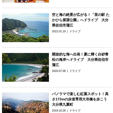
空と海の絶景が広がる！「里の駅 た
かひら展望公園」へドライブ 大分
県佐伯市蒲江
2022.01.19
ドライブ
開放的な海へ出発！夏に輝く白砂青
松の海岸へドライブ 大分県佐伯市
蒲江
2020.07.08
ドライブ
パノラマで楽しむ紅葉スポット！高
さ173mの歩道専用大吊橋を歩こう
大分県九重町
2019.10.28
ドライブ