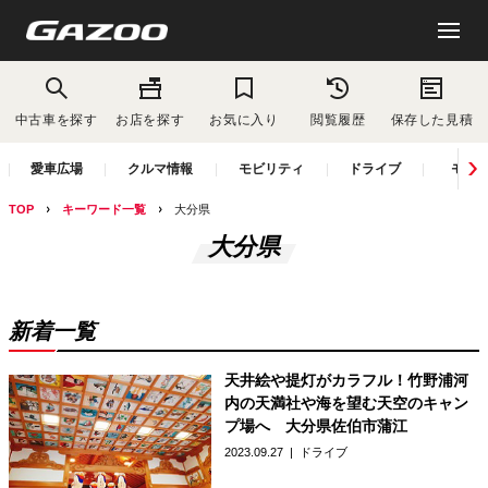
中古車を探す
お店を探す
お気に入り
閲覧履歴
保存した見積
愛車広場
クルマ情報
モビリティ
ドライブ
モー
TOP
キーワード一覧
大分県
大分県
新着一覧
天井絵や提灯がカラフル！竹野浦河
内の天満社や海を望む天空のキャン
プ場へ 大分県佐伯市蒲江
2023.09.27
ドライブ