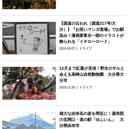
【国道の云われ（国道217号/大
分）】『お笑いマンガ道場』でお馴
染み！漫画家富永一朗のイラストが
飾られる「イチローロード」
2019.04.07
ドライブ
12月まで紅葉が見頃！野生のサルと
会える高崎山自然動物園 大分県大
分市
2018.11.26
ドライブ
雄大な由布岳の姿を間近に！湯布院
の玄関口・道の駅「ゆふいん」 大
分県由布市