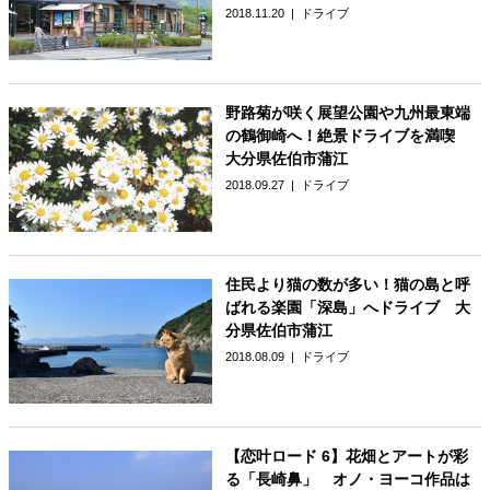
2018.11.20
ドライブ
野路菊が咲く展望公園や九州最東端
の鶴御崎へ！絶景ドライブを満喫
大分県佐伯市蒲江
2018.09.27
ドライブ
住民より猫の数が多い！猫の島と呼
ばれる楽園「深島」へドライブ 大
分県佐伯市蒲江
2018.08.09
ドライブ
【恋叶ロード 6】花畑とアートが彩
る「長崎鼻」 オノ・ヨーコ作品は