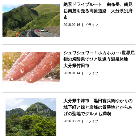
絶景ドライブルート 由布岳、鶴見
岳南麓を走る高原道路 大分県別府
市
2018.02.16
ドライブ
シュワシュワ～！ホカホカ～♪世界屈
指の炭酸泉でひと味違う温泉体験
大分県竹田市
2018.01.14
ドライブ
大分県中津市 黒田官兵衛ゆかりの
城下町と緑と岩峰の景勝地とからあ
げの聖地でグルメも満喫
2016.08.29
ドライブ