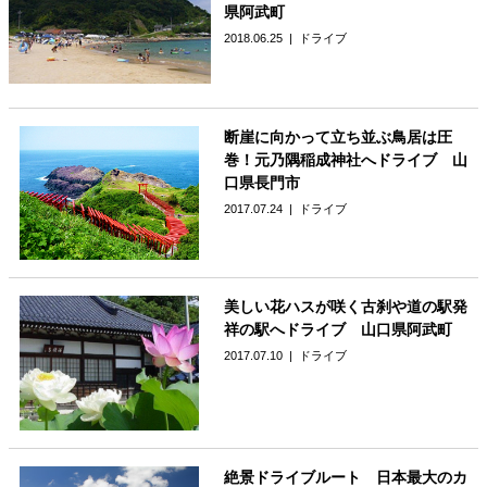
県阿武町
2018.06.25
ドライブ
断崖に向かって立ち並ぶ鳥居は圧
巻！元乃隅稲成神社へドライブ 山
口県長門市
2017.07.24
ドライブ
美しい花ハスが咲く古刹や道の駅発
祥の駅へドライブ 山口県阿武町
2017.07.10
ドライブ
絶景ドライブルート 日本最大のカ