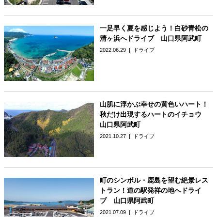
一足早く夏を感じよう！白砂青松の
清ヶ浜へドライブ 山口県阿武町
2022.06.29
ドライブ
山肌に浮かぶ幸せの黄色いハート！
秋だけ出現するハートのイチョウ
山口県阿武町
2021.10.27
ドライブ
町のシンボル・鹿島を望む絶景レス
トラン！道の駅発祥の地へドライ
ブ 山口県阿武町
2021.07.09
ドライブ