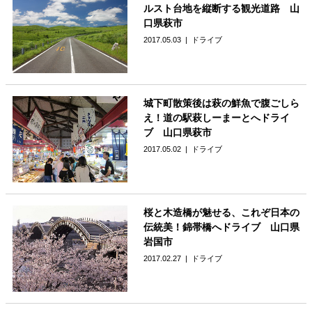
ルスト台地を縦断する観光道路 山
口県萩市
2017.05.03
ドライブ
城下町散策後は萩の鮮魚で腹ごしら
え！道の駅萩しーまーとへドライ
ブ 山口県萩市
2017.05.02
ドライブ
桜と木造橋が魅せる、これぞ日本の
伝統美！錦帯橋へドライブ 山口県
岩国市
2017.02.27
ドライブ