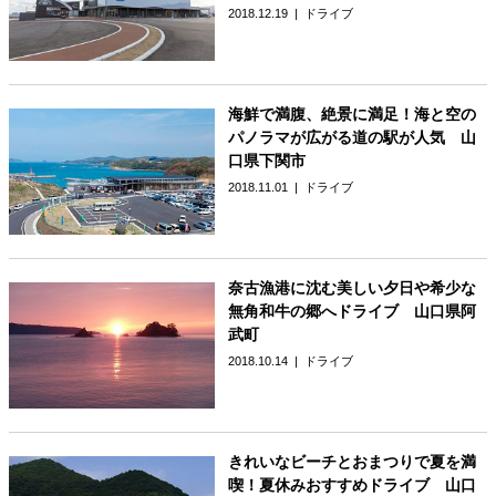
2018.12.19
ドライブ
海鮮で満腹、絶景に満足！海と空の
パノラマが広がる道の駅が人気 山
口県下関市
2018.11.01
ドライブ
奈古漁港に沈む美しい夕日や希少な
無角和牛の郷へドライブ 山口県阿
武町
2018.10.14
ドライブ
きれいなビーチとおまつりで夏を満
喫！夏休みおすすめドライブ 山口