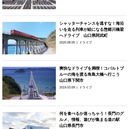
シャッターチャンスを逃すな！海沿
いを走る列車が絵になる惣郷川橋梁
へドライブ 山口県阿武町
2020.08.05
ドライブ
爽快なドライブを満喫！コバルトブ
ルーの海を渡る角島大橋へ行こう
山口県下関市
2019.03.09
ドライブ
何を食べるか迷っちゃう！長門のグ
ルメ、情報、遊びが集まる道の駅
山口県長門市