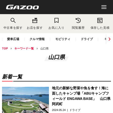
中古車を探す
お店を探す
お気に入り
閲覧履歴
保存した見積
愛車広場
クルマ情報
モビリティ
ドライブ
モー
TOP
キーワード一覧
山口県
山口県
新着一覧
地元の新鮮な野菜や魚を食す！海に
面したキャンプ場「ABUキャンプフ
ィールド ENGAWA BASE」 山口県
阿武町
2024.05.24
ドライブ