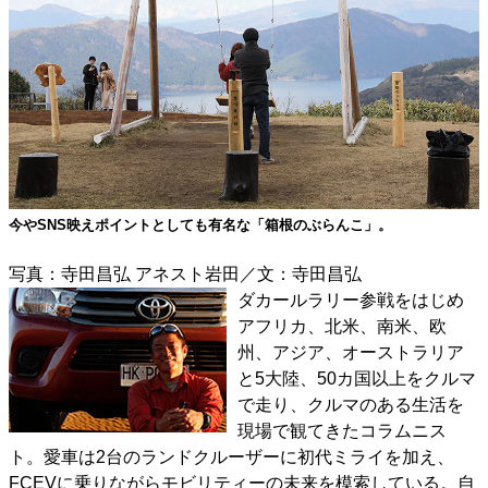
今やSNS映えポイントとしても有名な「箱根のぶらんこ」。
写真：寺田昌弘 アネスト岩田／文：寺田昌弘
ダカールラリー参戦をはじめ
アフリカ、北米、南米、欧
州、アジア、オーストラリア
と5大陸、50カ国以上をクルマ
で走り、クルマのある生活を
現場で観てきたコラムニス
ト。愛車は2台のランドクルーザーに初代ミライを加え、
FCEVに乗りながらモビリティーの未来を模索している。自