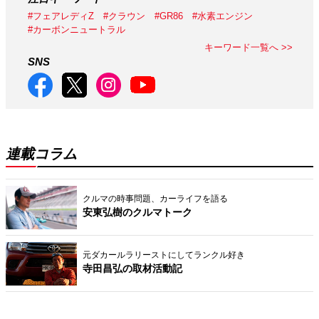
#フェアレディZ
#クラウン
#GR86
#水素エンジン
#カーボンニュートラル
キーワード一覧へ >>
SNS
連載コラム
クルマの時事問題、カーライフを語る
安東弘樹のクルマトーク
元ダカールラリーストにしてランクル好き
寺田昌弘の取材活動記