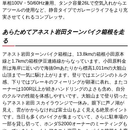
単相100V・50/60Hz兼用、タンク容量26Lで空気入れからエ
アツールの使用など、静音タイプでガレージライフをより充
実させてくれるコンプレッサ。
あらためてアネスト岩田ターンパイク箱根を走
る
アネスト岩田ターンパイク箱根は、13.8kmの箱根小田原本
線と1.7kmの箱根伊豆連絡線からなっています。小田原料金
所は海岸に近いので海抜0mあたりから標高1,011mの大観山
山頂まで一気に駆け上がります。登りではエンジンのトルク
感、下りではブレーキのフィーリングが顕著に表れ、またコ
ーナーは100R以上が続きハンドリングのよさも含め、自分
のクルマの性能を体感しやすいです。大観山まで登り切った
らアネスト岩田 スカイラウンジで一休み。眼下に芦ノ湖が
見え、雲がかからなければ富士山もよく見える絶景ポイント
です。当日も多くのバイクが集まっていて、さらに駐車場の
一部を貸し切って、ホンダS2000オーナーのミーティングも