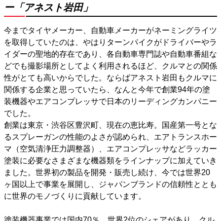
ー「アネスト岩田」
今までタイヤメーカー、自動車メーカーがネーミングライツ
を取得していたのは、やはりターンパイクがドライバーやラ
イダーの聖地的存在であり、各自動車専門誌や自動車番組な
どでも撮影場所としてよく利用されるほど、クルマとの関係
性がとても高いからでした。ならばアネスト岩田もクルマに
関係する企業と思っていたら、なんと今年で創業94年の塗
装機器やエアコンプレッサで日本のリーディングカンパニー
でした。
創業は東京・渋谷区豊沢町、現在の恵比寿。国産第一号とな
るスプレーガンの性能のよさが認められ、エアトランスホー
マ（空気清浄圧力調整器）、エアコンプレッサなどラッカー
塗装に必要なさまざまな機器類をラインナップに加えていき
ました。世界初の製品を開発・販売し続け、今では世界20
ヶ国以上で事業を展開し、ジャパンブランドの信頼性ととも
に世界のモノづくりに貢献しています。
塗装機器事業では国内70％、世界2位のシェアがあり、クル