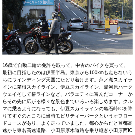
16歳で自動二輪の免許を取って、中古のバイクを買って、
最初に目指したのは伊豆半島。東京から100kmも走らないう
ちにワインディング天国にたどり着けます。芦ノ湖スカイラ
インに箱根スカイライン、伊豆スカイライン、湯河原パーク
ウェイそして椿ラインなど、バラエティに富んだコーナーか
らその先に広がる様々な景色までいろいろ楽しめます。クル
マに乗るようになっても、伊豆スカイラインの亀石峠ICを降
りてすぐのところに当時モビリティーパークというオフロー
ドコースがあり、よく走っていました。都心からだと首都高
速から東名高速道路、小田原厚木道路を乗り継ぎ小田原西IC