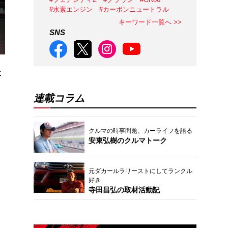
#水素エンジン
#カーボンニュートラル
キーワード一覧へ >>
SNS
車
連載コラム
クルマの時事問題、カーライフを語る
安東弘樹のクルマトーク
元ダカールラリーストにしてランクル
好き
寺田昌弘の取材活動記