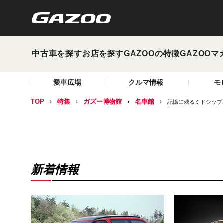
中古車を探す
お店を探す
GAZOOの特徴
GAZOOマ
愛車広場
クルマ情報
モ
TOP
特集
ガズー博物館
名車館
記憶に残るミドシップ
新着情報