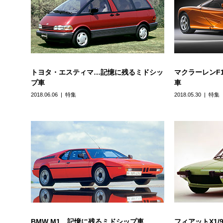
トヨタ・エスティマ…記憶に残るミドシッ
マクラーレンF
プ車
車
2018.06.06
特集
2018.05.30
特集
BMW M1…記憶に残るミドシップ車
フィアットX1