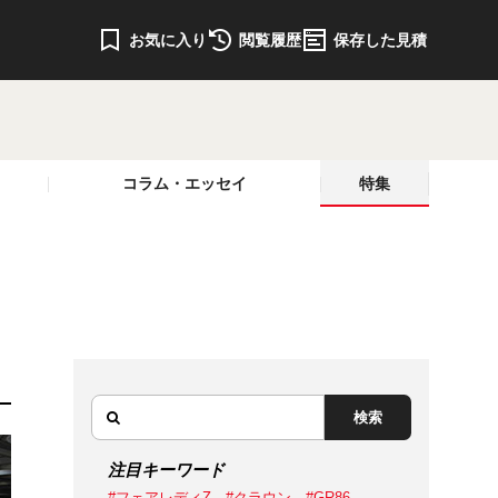
お気に入り
閲覧履歴
保存した見積
コラム・エッセイ
特集
検索
注目キーワード
#フェアレディZ
#クラウン
#GR86