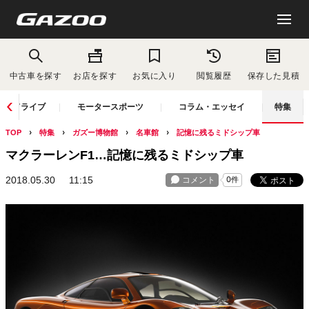
中古車を探す
お店を探す
お気に入り
閲覧履歴
保存した見積
ドライブ
モータースポーツ
コラム・エッセイ
特集
TOP
特集
ガズー博物館
名車館
記憶に残るミドシップ車
マクラーレンF1…記憶に残るミドシップ車
2018.05.30
11:15