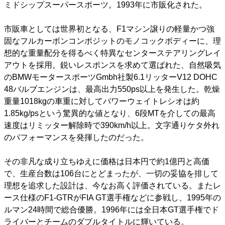
ミドシップスーパースポーツ。1993年に市販化された。
市販車としては世界初となる、F1マシン譲りの軽量かつ強
固なフルカーボンコンポジットのモノコックボディーに、理
想的な重量配分を得るべく特異なセンターステアリングレイ
アウトを採用。鋭いレスポンスを求めて選ばれた、自然吸気
のBMWモータースポーツGmbh社製6.1リッターV12 DOHC
48バルブエンジンは、最高出力550ps以上を発生した。乾燥
重量1018kgの車重に対してパワーウェイトレシオは約
1.85kg/psという驚異的な値となり、6段MTを介しての最高
速度はリミッター解除時で390km/h以上。文字通りケタ外れ
のパフォーマンスを発揮したのだった。
その非凡な成り立ちゆえに価格は日本円で約1億円と高価
で、生産台数は106台にとどまったが、一切の妥協を排して
理想を追求した設計は、今なお高く評価されている。またレ
ース仕様のF1-GTRがFIA GT選手権などに参戦し、1995年の
ルマン24時間で総合優勝。1996年には全日本GT選手権でド
ライバーとチームのダブルタイトルに輝いている。