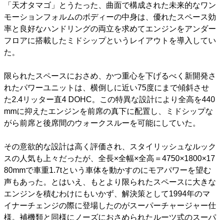
「天才タマゴ」とうたった、曲面で構成された未来的なワン
モーションフォルムのボディーの中身は、優れたスペース効
率と良好なハンドリングの両立を求めてエンジンをアンダー
フロアに搭載したミドシップというレイアウトを導入してい
た。
限られたスペースにおさめ、かつ重心を下げるべく新開発さ
れたパワーユニットは、横倒しに近い75度にまで傾斜させ
た2.4リッター直4 DOHC。この特異な設計により全高を440
mmに抑えたエンジンを前席の真下に配置し、ミドシップな
がら前席と後席間のウォークスルーを可能にしていた。
その意欲的な設計は高く評価され、スタイリッシュなルック
スの人気も上々だったが、全長×全幅×全高＝4750×1800×17
80mmで車重1.7tという車体を動かすのにモアパワーを望む
声もあった。とはいえ、もとより限られたスペースに大きな
エンジンを積むわけにもいかず、解決策として1994年のマ
イナーチェンジの際に登場したのがスーパーチャージャー仕
様。補機類と同様にノーズにおさめられたルーツ式のスーパ