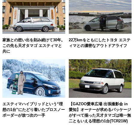
家族との想い出を刻み続けて30年。
22万kmをともにしたトヨタ エステ
この先も天才タマゴ エスティマと
ィマとの濃密なアウトドアライフ
共に
エスティマハイブリッドという“理
【GAZOO愛車広場 出張撮影会 in
想の1台”にたどり着いたプロスノー
愛知】オーナーが求めるパッケージ
ボーダーが放つ次の一手
がすべて揃った天才タマゴは唯一無
二ともいえる理想の1台(TCR21W)