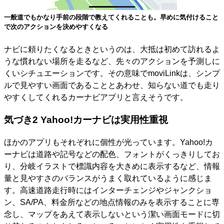
一般道でもかなり手前の段階で教えてくれることも。早めに気付けること
で次のアクションを決めやすくなる
ナビに頼りたくなるときというのは、大抵は初めて訪れるよ
うな慣れない場所を走るなど、先々のアクションを予測しに
くいシチュエーションです。その意味でmoviLinkは、シンプ
ルで見やすい画面であることとあわせ、知らない道でも走り
やすくしてくれるカーナビアプリと言えそうです。
気づき2 Yahoo!カーナビは実用性重視
ほかのアプリもそれぞれに個性が光っています。Yahoo!カ
ーナビは道路や記号などの配色、フォントがくっきりしてお
り、分岐イラストで標識内容を大きめに表示するなど、情報
量と見やすさのバランスがうまく取れているように感じま
す。高速道路走行時にはインターチェンジやジャンクショ
ン、SA/PA、料金所などの地点情報のみを表示することに専
念し、マップをあえて表示しないという潔い画面モードに切