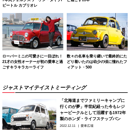
ビートル カブリオレ
ローバーミニの可愛さに一目ぼれ！
数々の名車を乗り継いで最終的にた
21才の女性オーナーが初の愛車と過
どり着いたのは幼少の頃に憧れたフ
ごすキラキラカーライフ
ィアット・500
ジャストマイテイストミーティング
「北海道までファミリーキャンプに
行くのが夢」半世紀経った今もレジ
ャービークルとして活躍する1972年
製のホンダ・ライフステップバン
2022.12.11
愛車広場