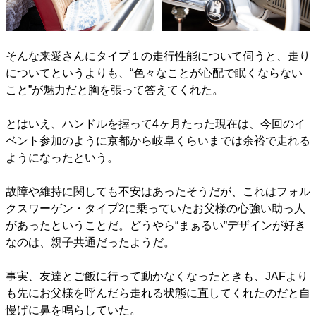
そんな来愛さんにタイプ１の走行性能について伺うと、走り
についてというよりも、“色々なことが心配で眠くならない
こと”が魅力だと胸を張って答えてくれた。
とはいえ、ハンドルを握って4ヶ月たった現在は、今回のイ
ベント参加のように京都から岐阜くらいまでは余裕で走れる
ようになったという。
故障や維持に関しても不安はあったそうだが、これはフォル
クスワーゲン・タイプ2に乗っていたお父様の心強い助っ人
があったということだ。どうやら“まぁるい”デザインが好き
なのは、親子共通だったようだ。
事実、友達とご飯に行って動かなくなったときも、JAFより
も先にお父様を呼んだら走れる状態に直してくれたのだと自
慢げに鼻を鳴らしていた。