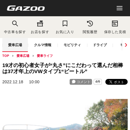
中古車を探す
お店を探す
お気に入り
閲覧履歴
保存した見積
愛車広場
クルマ情報
モビリティ
ドライブ
モー
TOP
愛車広場
愛車ライフ
19才の初心者女子が“丸さ”にこだわって選んだ相棒
は37才年上のVWタイプ1“ビートル”
2022.12.18
10:00