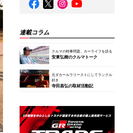
連載コラム
クルマの時事問題、カーライフを語る
安東弘樹のクルマトーク
元ダカールラリーストにしてランクル
好き
寺田昌弘の取材活動記