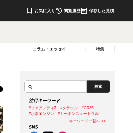
お気に入り
閲覧履歴
保存した見積
コラム・エッセイ
特集
検索
注目キーワード
#フェアレディZ
#クラウン
#GR86
#水素エンジン
#カーボンニュートラル
キーワード一覧へ >>
SNS