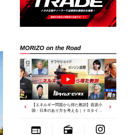
MORIZO on the Road
【若者たちへ】岡田武史さんが“特別授
業”で語ったこと｜サッカー日本代表元監
督｜トヨタイムズニュース