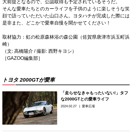
大前提となるので、公認取得も予定されているそうだ。
そんな愛車たちとのカーライフを子供のように楽しそうな笑
顔で語っていただいた山口さん。ヨタハチが完成した際には
是非また、どこかで愛車自慢を聞かせてください！
取材協力：虹の松原森林浴の森公園（佐賀県唐津市浜玉町浜
崎）
（文: 高橋陽介 / 撮影: 西野キヨシ）
［GAZOO編集部］
トヨタ 2000GTが愛車
「走らせなきゃもったいない!」タフ
な2000GTとの愛車ライフ
2024.02.27
愛車広場