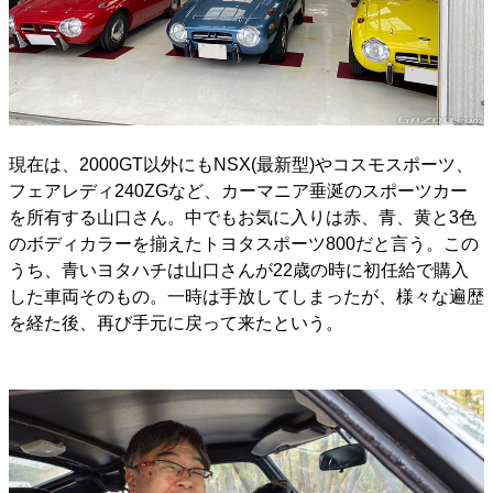
現在は、2000GT以外にもNSX(最新型)やコスモスポーツ、
フェアレディ240ZGなど、カーマニア垂涎のスポーツカー
を所有する山口さん。中でもお気に入りは赤、青、黄と3色
のボディカラーを揃えたトヨタスポーツ800だと言う。この
うち、青いヨタハチは山口さんが22歳の時に初任給で購入
した車両そのもの。一時は手放してしまったが、様々な遍歴
を経た後、再び手元に戻って来たという。