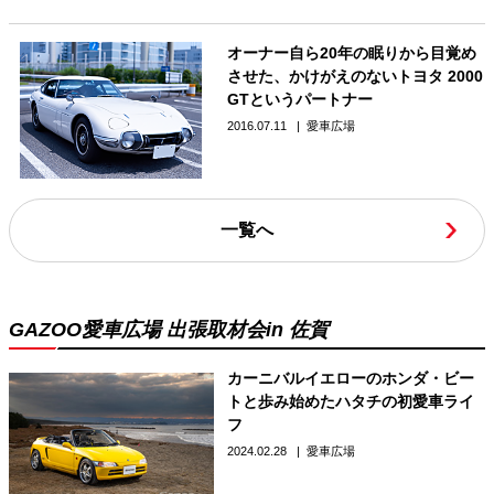
オーナー自ら20年の眠りから目覚め
させた、かけがえのないトヨタ 2000
GTというパートナー
2016.07.11
愛車広場
一覧へ
GAZOO愛車広場 出張取材会in 佐賀
カーニバルイエローのホンダ・ビー
トと歩み始めたハタチの初愛車ライ
フ
2024.02.28
愛車広場