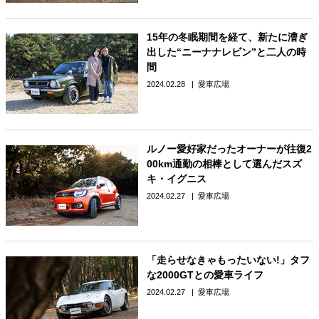
15年の冬眠期間を経て、新たに漕ぎ
出した“ニーナナレビン”と二人の時
間
2024.02.28
愛車広場
ルノー愛好家だったオーナーが往復2
00km通勤の相棒として選んだスズ
キ・イグニス
2024.02.27
愛車広場
「走らせなきゃもったいない!」タフ
な2000GTとの愛車ライフ
2024.02.27
愛車広場