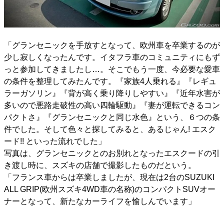
「グランセニックを手放すとなって、欧州車を卒業するのが
少し寂しくなったんです。イタフラ車のコミュニティにもず
っと参加してきましたし…。そこでもう一度、今必要な愛車
の条件を整理してみたんです。『家族4人乗れる』『レギュ
ラーガソリン』『背が高く乗り降りしやすい』『近年水害が
多いので悪路走破性の高い四輪駆動』『妻が運転できるコン
パクトさ』『グランセニックと同じ水色』という、６つの条
件でした。そして色々と探してみると、あるじゃん! エスク
ード!! といった流れでした」
写真は、グランセニックとのお別れとなったエスクードの引
き渡し時に、スズキの店舗で撮影したものだという。
「フランス車からは卒業しましたが、現在は2台のSUZUKI
ALL GRIP(欧州スズキ4WD車の名称)のコンパクトSUVオー
ナーとなって、新たなカーライフを愉しんでいます」