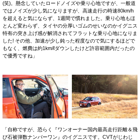
(笑)。懸念していたロードノイズや乗り心地ですが、一般道
ではノイズが少し気になりますが、高速走行の時速80km/h
を超えると気にならず、1週間で慣れました。乗り心地もほ
とんど変わらず、タイヤの分厚いゴムのせいなのかイグニス
特有の突き上げ感が解消されてフラットな乗り心地になりま
した! その他、加速が少し鈍った程度なので気にするほどで
もなく、燃費は約1km/ℓダウンしたけど許容範囲内だったの
で優秀ですね」
「自称ですが、恐らく『ワンオーナー国内最高走行距離＆飛
び石被弾数ナンバーワン』のイグニスです。CVTがじわじ