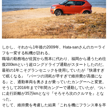
しかし、それから1年後の2009年、Hata-sanさんのカーライ
フを一変する転機が訪れる。
職場の勤務地が佐賀から熊本に代わり、福岡から通うため往
復200kmという超ロングドライブ通勤がスタートしたのだ。
最初の1年こそグランセニックを使用していたが『快適すぎ
て眠くなる』『パーツの消耗が早すぎで維持費が高価にな
る』と、通勤車両を奥さまが乗っていたカングーへと変更。
そうして2016年まで7年間カングーで通勤していたが、つい
に走行距離が35万kmとなり『そろそろ次のクルマを』とな
った。
そして、維持費を考慮した結果「これを機にフランス車を卒