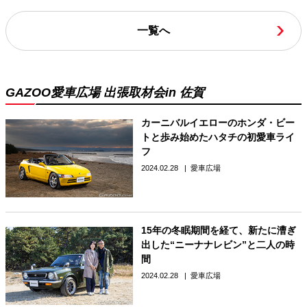
一覧へ
GAZOO愛車広場 出張取材会in 佐賀
カーニバルイエローのホンダ・ビー
トと歩み始めたハタチの初愛車ライ
フ
2024.02.28
愛車広場
15年の冬眠期間を経て、新たに漕ぎ
出した“ニーナナレビン”と二人の時
間
2024.02.28
愛車広場