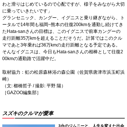
わと滑りはじめているので心配ですが、様子をみながら大切
に乗っていきたいです」
グランセニック、カングー、イグニスと乗り継ぎながら、ト
ータルで14年間も福岡~熊本の往復200kmを通勤し続けてき
たHata-sanさんの目標は、このイグニスで前車カングーの
走行距離35万kmを超えることだそうだ。計算ではこのクル
マであと3年乗れば36万kmの走行距離となる予定である。
そんなイグニスは、今日もHata-sanさんの相棒として往復2
00kmの通勤路で活躍中だ。
取材協力：虹の松原森林浴の森公園（佐賀県唐津市浜玉町浜
崎）
（文: 櫛橋哲子 / 撮影: 平野 陽）
［GAZOO編集部］
スズキのクルマが愛車
3台のジムニーと、人生を変えた出会