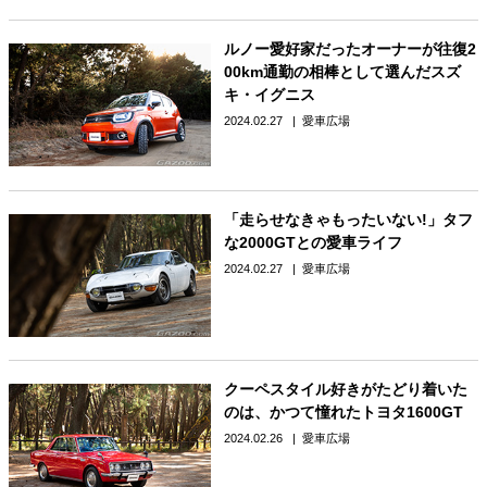
ルノー愛好家だったオーナーが往復2
00km通勤の相棒として選んだスズ
キ・イグニス
2024.02.27
愛車広場
「走らせなきゃもったいない!」タフ
な2000GTとの愛車ライフ
2024.02.27
愛車広場
クーペスタイル好きがたどり着いた
のは、かつて憧れたトヨタ1600GT
2024.02.26
愛車広場