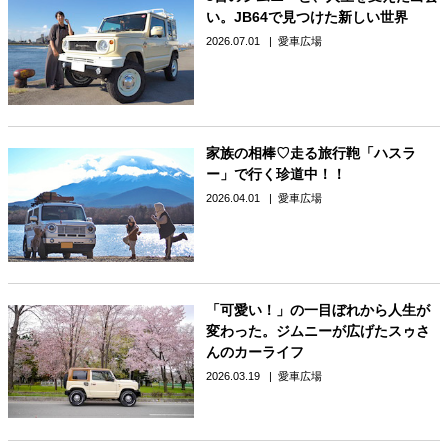
い。JB64で見つけた新しい世界
2026.07.01
愛車広場
家族の相棒♡走る旅行鞄「ハスラ
ー」で行く珍道中！！
2026.04.01
愛車広場
「可愛い！」の一目ぼれから人生が
変わった。ジムニーが広げたスゥさ
んのカーライフ
2026.03.19
愛車広場