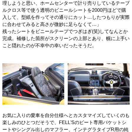
理しようと思い、ホームセンターで計り売りしているテーブ
ルクロス等で使う透明のビニールシートを2000円ほどで購
入して、型紙を作ってその通りにカット…したつもりが実際
に合わせてみると高さが微妙に足らなくて…」
残ったシートをビニールテープでつぎはぎ(笑)してなんとか
完成。補修した箇所がスクリーンの上部とあり、幌に上手い
こと隠れたのが不幸中の幸いだったそうだ。
お気に入りの愛車を自分仕様へとカスタマイズしていくのも
楽しみのひとつだそうで、FELL'Sのビート専用バケットシ
ートやシングル出しのマフラー、インテグラタイプR用の純