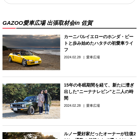
GAZOO愛車広場 出張取材会in 佐賀
カーニバルイエローのホンダ・ビー
トと歩み始めたハタチの初愛車ライ
フ
2024.02.28
愛車広場
15年の冬眠期間を経て、新たに漕ぎ
出した“ニーナナレビン”と二人の時
間
2024.02.28
愛車広場
ルノー愛好家だったオーナーが往復2