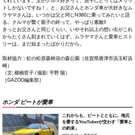
くれています。父がクルマ好きって、息子にとってはメリッ
トしかないですね！」と、お父さんとホンダ車が大好きなム
ラヤマさんは、いつかは父と同じN360に乗ってみたいと語
る。クルマが繋ぐ親子の絆って、やっぱり素敵!!
きっとお父さんと同じくらい、いやそれ以上の想い出がこれ
からたくさん刻まれていくはず。ムラヤマさんと愛車ヒスト
リーは、まだ始まったばかりだから。
取材協力：虹の松原森林浴の森公園（佐賀県唐津市浜玉町浜
崎）
（文: 櫛橋哲子 / 撮影: 平野 陽）
［GAZOO編集部］
ホンダ ビートが愛車
これからも、ビートとともに。地元
を愛するYouTuberが交わす「愛車と
の約束」