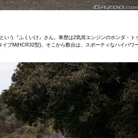
という『ふくいけ』さん。車歴は2気筒エンジンのホンダ・ト
タイプM(HCR32型)。そこから数台は、スポーティなハイパワ