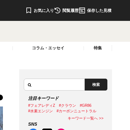
お気に入り
閲覧履歴
保存した見積
コラム・エッセイ
特集
検索
注目キーワード
#フェアレディZ
#クラウン
#GR86
#水素エンジン
#カーボンニュートラル
キーワード一覧へ >>
SNS