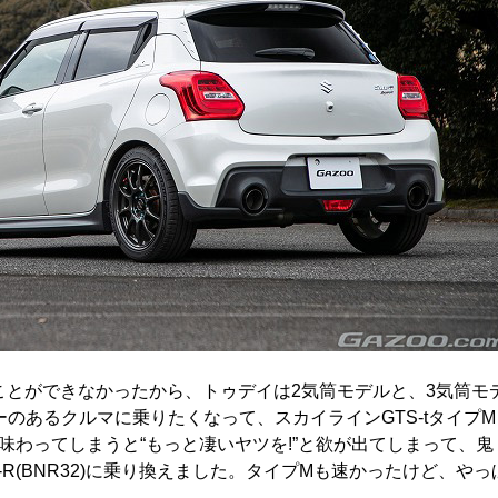
ことができなかったから、トゥデイは2気筒モデルと、3気筒モ
のあるクルマに乗りたくなって、スカイラインGTS-tタイプM
わってしまうと“もっと凄いヤツを!”と欲が出てしまって、鬼
-R(BNR32)に乗り換えました。タイプMも速かったけど、やっ