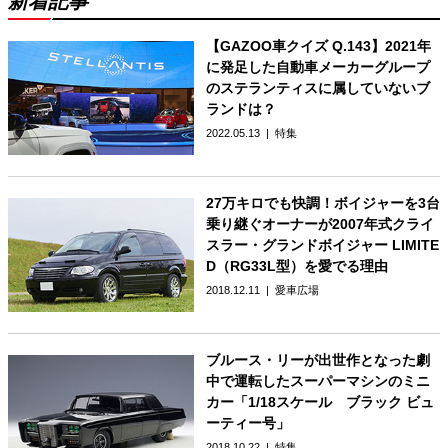
新着記事
【GAZOO車クイズ Q.143】2021年
に発足した自動車メーカーグループ
のステランティスに属していないブ
ランドは？
2022.05.13
特集
27万キロでも快調！ボイジャーを3台
乗り継ぐオーナーが2007年式クライ
スラー・グランドボイジャー LIMITE
D（RG33L型）を愛でる理由
2018.12.11
愛車広場
ブルース・リーが出世作となった劇
中で運転したスーパーマシンのミニ
カー「1/18スケール ブラック ビュ
ーティー号」
2018.10.22
特集