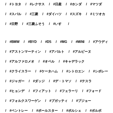
トヨタ
レクサス
日産
ホンダ
マツダ
スバル
三菱
ダイハツ
スズキ
ミツオカ
日野
三菱ふそう
いすゞ
BMW
BYD
DS
MG
MINI
アウディ
アストンマーティン
アバルト
アルピーヌ
アルファロメオ
オペル
キャデラック
クライスラー
ケータハム
シトロエン
シボレー
ジャガー
ダッジ
デ・トマソ
テスラ
ヒョンデ
フィアット
フェラーリ
フォード
フォルクスワーゲン
ブガッティ
プジョー
ベントレー
ポールスター
ポルシェ
ボルボ