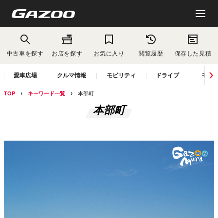
中古車を探す
お店を探す
お気に入り
閲覧履歴
保存した見積
愛車広場
クルマ情報
モビリティ
ドライブ
モー
TOP
キーワード一覧
本部町
本部町