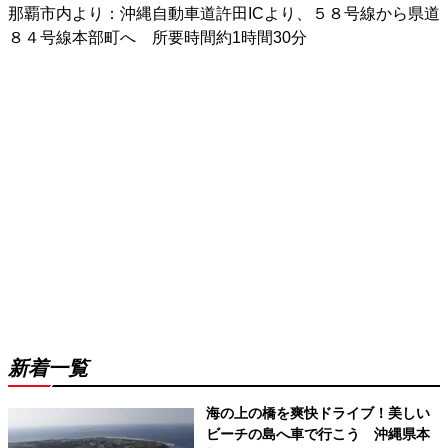
那覇市内より：沖縄自動車道許田ICより、５８号線から県道
８４号線本部町へ 所要時間約1時間30分
新着一覧
海の上の橋を爽快ドライブ！美しい
ビーチの島へ車で行こう 沖縄県本