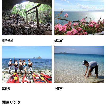
高千穂町
錦江町
笠沙町
本部町
関連リンク