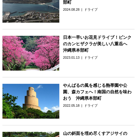
部町
2024.08.28
ドライブ
日本一早いお花見ドライブ！ピンク
のカンヒザクラが美しい八重岳へ
沖縄県本部町
2023.01.13
ドライブ
やんばるの風を感じる熱帯園や公
園、森カフェへ！南国の自然を味わ
おう 沖縄県本部町
2022.05.18
ドライブ
山の斜面を埋め尽くすアジサイの