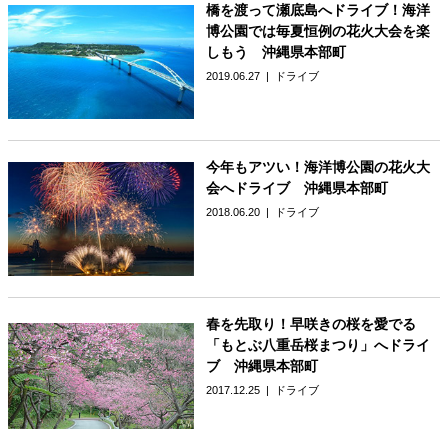
橋を渡って瀬底島へドライブ！海洋
博公園では毎夏恒例の花火大会を楽
しもう 沖縄県本部町
2019.06.27
ドライブ
今年もアツい！海洋博公園の花火大
会へドライブ 沖縄県本部町
2018.06.20
ドライブ
春を先取り！早咲きの桜を愛でる
「もとぶ八重岳桜まつり」へドライ
ブ 沖縄県本部町
2017.12.25
ドライブ