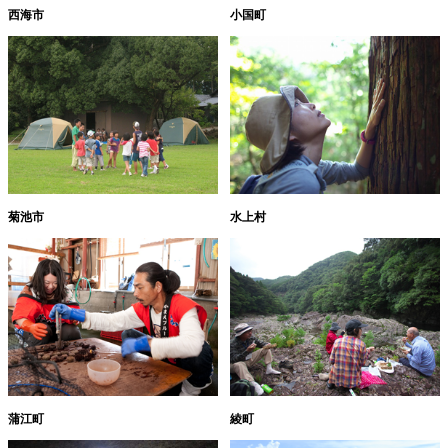
西海市
小国町
菊池市
水上村
蒲江町
綾町