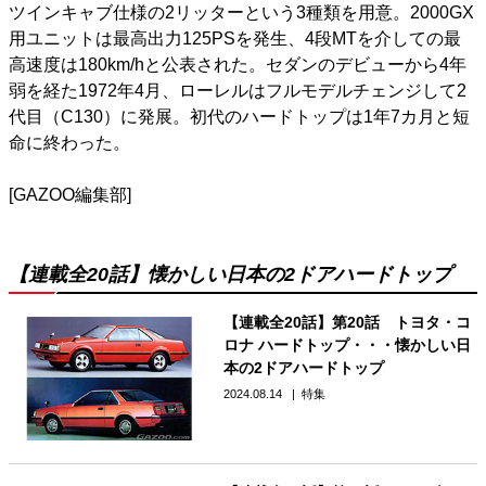
ツインキャブ仕様の2リッターという3種類を用意。2000GX
用ユニットは最高出力125PSを発生、4段MTを介しての最
高速度は180km/hと公表された。セダンのデビューから4年
弱を経た1972年4月、ローレルはフルモデルチェンジして2
代目（C130）に発展。初代のハードトップは1年7カ月と短
命に終わった。
[GAZOO編集部]
【連載全20話】懐かしい日本の2ドアハードトップ
【連載全20話】第20話 トヨタ・コ
ロナ ハードトップ・・・懐かしい日
本の2ドアハードトップ
2024.08.14
特集