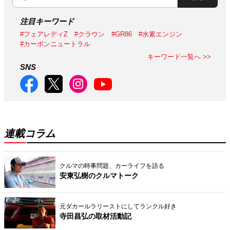
注目キーワード
#フェアレディZ
#クラウン
#GR86
#水素エンジン
#カーボンニュートラル
キーワード一覧へ >>
SNS
連載コラム
クルマの時事問題、カーライフを語る
安東弘樹のクルマトーク
元ダカールラリーストにしてランクル好き
寺田昌弘の取材活動記