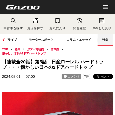
中古車を探す
お店を探す
お気に入り
閲覧履歴
保存した見積
ドライブ
モータースポーツ
コラム・エッセイ
特集
TOP
特集
ガズー博物館
名車館
懐かしい日本の2ドアハードトップ
【連載全20話】第5話 日産ローレル ハードトッ
プ・・・懐かしい日本の2ドアハードトップ
2024.05.01
07:00