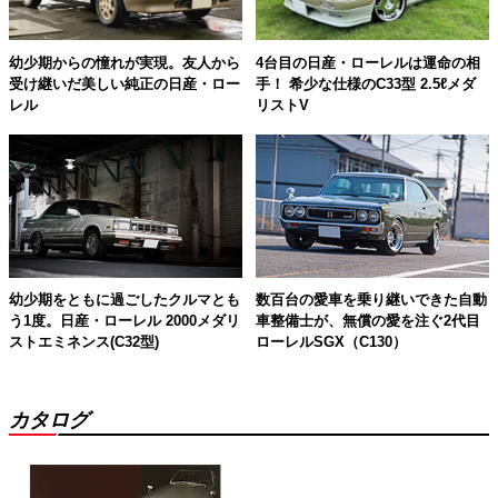
幼少期からの憧れが実現。友人から
4台目の日産・ローレルは運命の相
受け継いだ美しい純正の日産・ロー
手！ 希少な仕様のC33型 2.5ℓメダ
レル
リストV
幼少期をともに過ごしたクルマとも
数百台の愛車を乗り継いできた自動
う1度。日産・ローレル 2000メダリ
車整備士が、無償の愛を注ぐ2代目
ストエミネンス(C32型)
ローレルSGX（C130）
カタログ