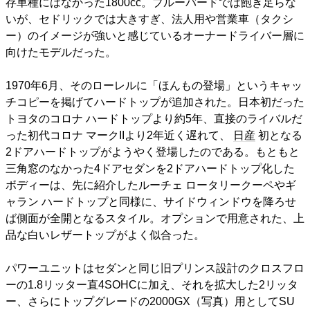
存車種にはなかった1800cc。ブルーバードでは飽き足らな
いが、セドリックでは大きすぎ、法人用や営業車（タクシ
ー）のイメージが強いと感じているオーナードライバー層に
向けたモデルだった。
1970年6月、そのローレルに「ほんもの登場」というキャッ
チコピーを掲げてハードトップが追加された。日本初だった
トヨタのコロナ ハードトップより約5年、直接のライバルだ
った初代コロナ マークIIより2年近く遅れて、
日産
初となる
2ドアハードトップがようやく登場したのである。もともと
三角窓のなかった4ドアセダンを2ドアハードトップ化した
ボディーは、先に紹介したルーチェ ロータリークーペやギ
ャラン ハードトップと同様に、サイドウィンドウを降ろせ
ば側面が全開となるスタイル。オプションで用意された、上
品な白いレザートップがよく似合った。
パワーユニットはセダンと同じ旧プリンス設計のクロスフロ
ーの
1.8
リッター直
4SOHC
に加え、それを拡大した2リッタ
ー、さらにトップグレードの2000GX（写真）用としてSU