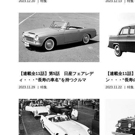
2023.12.20
特集
2023.12.13
特集
【連載全11話】第5話 日産フェアレデ
【連載全11話
ィ・・・“長寿の車名”を持つクルマ
ン・・・“長寿
2023.11.29
特集
2023.11.22
特集