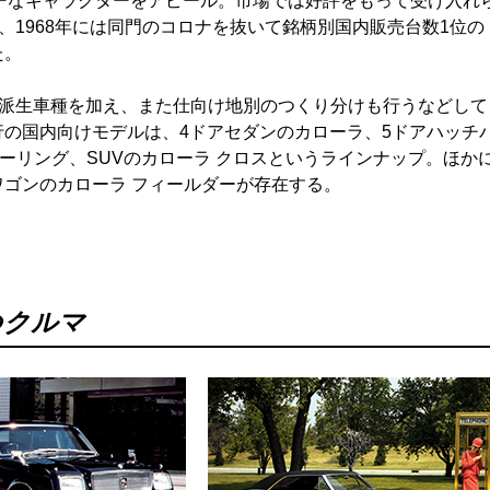
ーなキャラクターをアピール。市場では好評をもって受け入れ
1968年には同門のコロナを抜いて銘柄別国内販売台数1位の
た。
派生車種を加え、また仕向け地別のつくり分けも行うなどして
現行の国内向けモデルは、4ドアセダンのカローラ、5ドアハッチ
ツーリング、SUVのカローラ クロスというラインナップ。ほか
ワゴンのカローラ フィールダーが存在する。
つクルマ