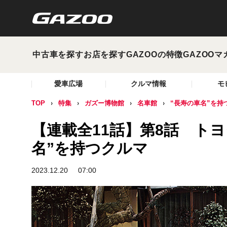
中古車を探す
お店を探す
GAZOOの特徴
GAZOOマ
愛車広場
クルマ情報
モ
TOP
特集
ガズー博物館
名車館
“長寿の車名”を持
【連載全11話】第8話 ト
名”を持つクルマ
2023.12.20
07:00