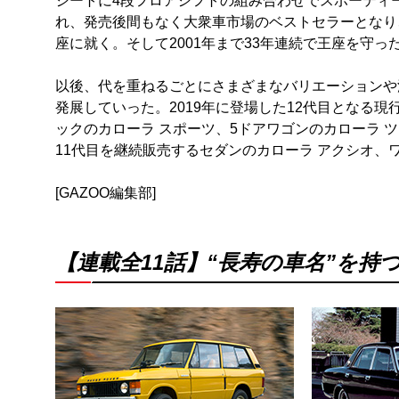
シートに4段フロアシフトの組み合わせでスポーティ
れ、発売後間もなく大衆車市場のベストセラーとなり、
座に就く。そして2001年まで33年連続で王座を守っ
以後、代を重ねるごとにさまざまなバリエーションや
発展していった。2019年に登場した12代目となる
ックのカローラ スポーツ、5ドアワゴンのカローラ 
11代目を継続販売するセダンのカローラ アクシオ、
[GAZOO編集部]
【連載全11話】“長寿の車名”を持