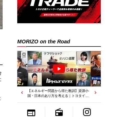
MORIZO on the Road
け
に
【エネルギー問題から得た教訓】資源小
国・日本のあり方を考える｜トヨタイム
大
ズビジネス