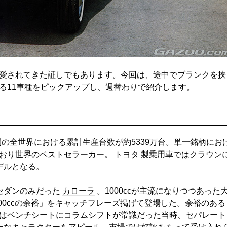
愛されてきた証しでもあります。今回は、途中でブランクを挟
る11車種をピックアップし、週替わりで紹介します。
7年間の全世界における累計生産台数が約5339万台。単一銘柄にお
おり世界のベストセラーカー。
トヨタ
製乗用車ではクラウン
デルとなる。
セダンのみだった
カローラ
。1000ccが主流になりつつあった
100ccの余裕」をキャッチフレーズ掲げて登場した。余裕のある
はベンチシートにコラムシフトが常識だった当時、セパレート