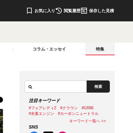
お気に入り
閲覧履歴
保存した見積
コラム・エッセイ
特集
検索
注目キーワード
#フェアレディZ
#クラウン
#GR86
#水素エンジン
#カーボンニュートラル
キーワード一覧へ >>
SNS