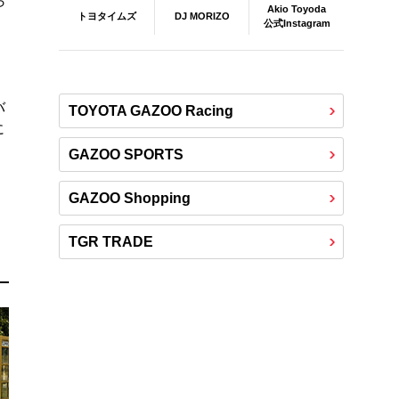
ら
Akio Toyoda
DJ MORIZO
トヨタイムズ
公式Instagram
バ
TOYOTA GAZOO Racing
に
GAZOO SPORTS
GAZOO Shopping
TGR TRADE