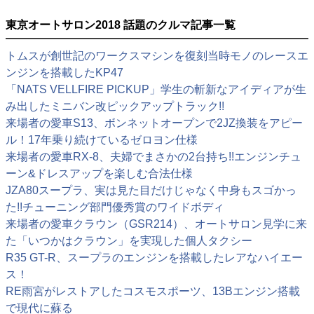
東京オートサロン2018 話題のクルマ記事一覧
トムスが創世記のワークスマシンを復刻当時モノのレースエ
ンジンを搭載したKP47
「NATS VELLFIRE PICKUP」学生の斬新なアイディアが生
み出したミニバン改ピックアップトラック!!
来場者の愛車S13、ボンネットオープンで2JZ換装をアピー
ル！17年乗り続けているゼロヨン仕様
来場者の愛車RX-8、夫婦でまさかの2台持ち!!エンジンチュ
ーン&ドレスアップを楽しむ合法仕様
JZA80スープラ、実は見た目だけじゃなく中身もスゴかっ
た!!チューニング部門優秀賞のワイドボディ
来場者の愛車クラウン（GSR214）、オートサロン見学に来
た「いつかはクラウン」を実現した個人タクシー
R35 GT-R、スープラのエンジンを搭載したレアなハイエー
ス！
RE雨宮がレストアしたコスモスポーツ、13Bエンジン搭載
で現代に蘇る