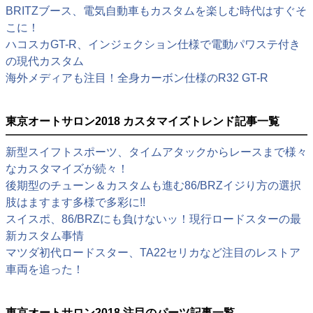
BRITZブース、電気自動車もカスタムを楽しむ時代はすぐそ
こに！
ハコスカGT-R、インジェクション仕様で電動パワステ付き
の現代カスタム
海外メディアも注目！全身カーボン仕様のR32 GT-R
東京オートサロン2018 カスタマイズトレンド記事一覧
新型スイフトスポーツ、タイムアタックからレースまで様々
なカスタマイズが続々！
後期型のチューン＆カスタムも進む86/BRZイジり方の選択
肢はますます多様で多彩に!!
スイスポ、86/BRZにも負けないッ！現行ロードスターの最
新カスタム事情
マツダ初代ロードスター、TA22セリカなど注目のレストア
車両を追った！
東京オートサロン2018 注目のパーツ記事一覧