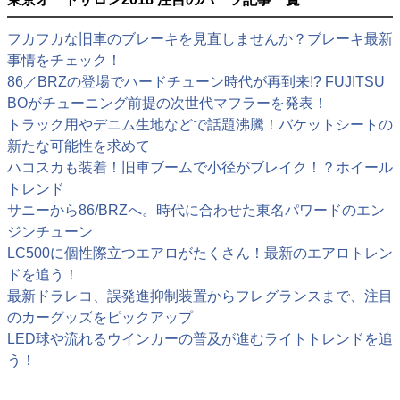
フカフカな旧車のブレーキを見直しませんか？ブレーキ最新
事情をチェック！
86／BRZの登場でハードチューン時代が再到来!? FUJITSU
BOがチューニング前提の次世代マフラーを発表！
トラック用やデニム生地などで話題沸騰！バケットシートの
新たな可能性を求めて
ハコスカも装着！旧車ブームで小径がブレイク！？ホイール
トレンド
サニーから86/BRZへ。時代に合わせた東名パワードのエン
ジンチューン
LC500に個性際立つエアロがたくさん！最新のエアロトレン
ドを追う！
最新ドラレコ、誤発進抑制装置からフレグランスまで、注目
のカーグッズをピックアップ
LED球や流れるウインカーの普及が進むライトトレンドを追
う！