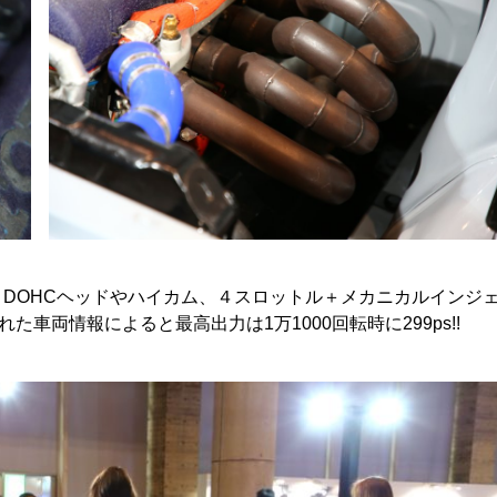
。DOHCヘッドやハイカム、４スロットル＋メカニカルインジ
車両情報によると最高出力は1万1000回転時に299ps!!