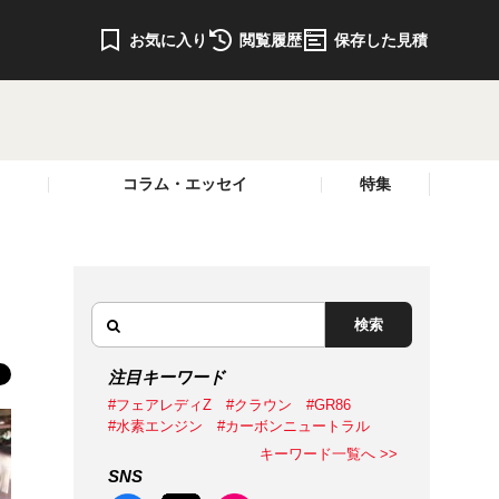
お気に入り
閲覧履歴
保存した見積
コラム・エッセイ
特集
検索
注目キーワード
#フェアレディZ
#クラウン
#GR86
#水素エンジン
#カーボンニュートラル
キーワード一覧へ >>
SNS