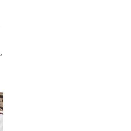
ん
も
し