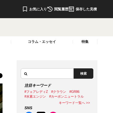
お気に入り
閲覧履歴
保存した見積
コラム・エッセイ
特集
検索
注目キーワード
#フェアレディZ
#クラウン
#GR86
#水素エンジン
#カーボンニュートラル
キーワード一覧へ >>
SNS