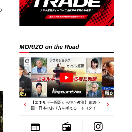
つ
MORIZO on the Road
』
【エネルギー問題から得た教訓】資源小
国・日本のあり方を考える｜トヨタイム
ズビジネス