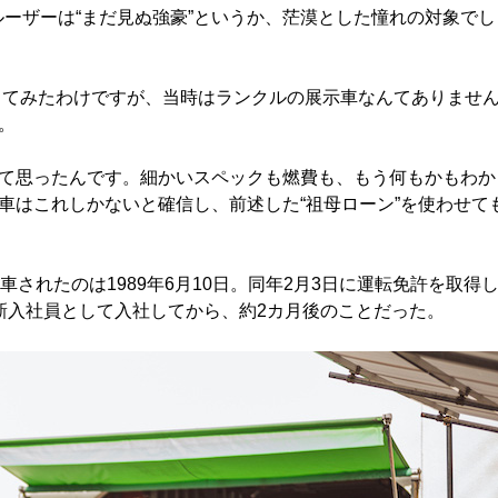
ルーザーは“まだ見ぬ強豪”というか、茫漠とした憧れの対象でし
ってみたわけですが、当時はランクルの展示車なんてありませ
。
て思ったんです。細かいスペックも燃費も、もう何もかもわか
車はこれしかないと確信し、前述した“祖母ローン”を使わせて
されたのは1989年6月10日。同年2月3日に運転免許を取得
新入社員として入社してから、約2カ月後のことだった。