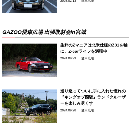
2026.02.13
愛車広場
GAZOO愛車広場 出張取材会in宮城
生粋のZマニアは北米仕様のZ31を軸
に、Z-carライフを満喫中
2024.09.29
愛車広場
巡り巡ってついに手に入れた憧れの
『キングオブ四駆』ランドクルーザ
ーを楽しみ尽くす
2024.09.28
愛車広場