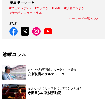
注目キーワード
#フェアレディZ
#クラウン
#GR86
#水素エンジン
#カーボンニュートラル
キーワード一覧へ >>
SNS
連載コラム
クルマの時事問題、カーライフを語る
安東弘樹のクルマトーク
元ダカールラリーストにしてランクル好き
寺田昌弘の取材活動記