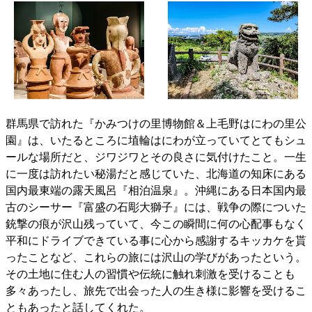
群馬県で訪れた『かみつけの里博物館＆上毛野はにわの里公
園』は、いたるところに埴輪はにわが立っていてとてもシュ
ールな場所だと、ジワジワとその良さに気付けたこと。一生
に一度は訪れたい秘湯だと感じていた、北海道の知床にある
国内最東端の露天風呂『相泊温泉』。沖縄にある日本国内最
古のシーサー『富盛の石彫大獅子』には、戦争の際についた
銃撃の痕が沢山残っていて、今この瞬間に何の心配事もなく
平和にドライブできている事に心から感謝するキッカケを貰
ったことなど、これらの旅には沢山の学びがあったという。
その土地に住む人の習慣や伝統に触れ刺激を受けることも
多々あったし、旅先で出会った人の生き様に影響を受けるこ
ともあったと話してくれた。