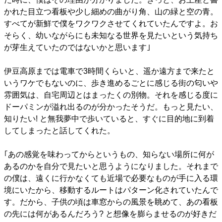
かれた目立つ看板や少し細めの曲がり角、山の緑と空の青。
すべてが新鮮で僕をワクワクさせてくれていたんですよ。お
そらく、幼いながらにも未知なる世界を見たいという気持ち
が芽生えていたのではないかと思います｣
伊豆高原までは電車で3時間くらいと、遥か遠方まで来たと
いうワケでもないのに、歩き進めるごとに感じる街の匂いや
雰囲気は、自宅周辺とはまったくの別物。それを感じる度に
ドーパミンが溢れ出るのが分かったそうだ。もっと見たい、
知りたい! と無我夢中で歩いていると、すぐに目的地に到着
してしまったと話してくれた。
｢あの感覚を味わってからというもの、知らない場所に何が
あるのかを自分で見たいと思うようになりました。それまで
の僕は、遠くに行かなくても近場で必要なものが手に入る環
境にいたから、移動するルートはパターン化されていたんで
す。だから、子供の頃は車窓からの風景を眺めて、あの看板
の先には何があるんだろう? と想像を膨らませるのが好きだ