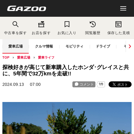
中古車を探す
お店を探す
お気に入り
閲覧履歴
保存した見積
愛車広場
クルマ情報
モビリティ
ドライブ
モー
TOP
愛車広場
愛車ライフ
探検好きが高じて新車購入したホンダ･グレイスと共
に、5年間で32万kmを走破!!
2024.09.13
07:00