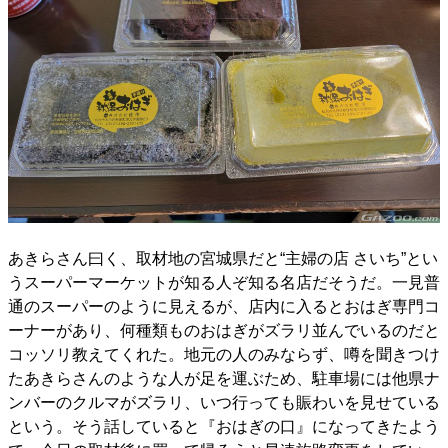
あきらさん曰く、取材地の宮城県だと“主婦の店 さいち”とい
うスーパーマーケットが知る人ぞ知る名店だそうだ。一見普
通のスーパーのように見えるが、店内に入るとおはぎ専門コ
ーナーがあり、何種類ものおはぎがズラリ並んでいるのだと
コッソリ教えてくれた。地元の人のみならず、噂を聞きつけ
たあきらさんのような人が足を運ぶため、駐車場には他県ナ
ンバーのクルマがズラリ、いつ行っても賑わいを見せている
という。そう話していると『おはぎの口』になってきたよう