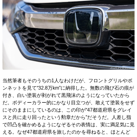
当然筆者もそのうちの1人なわけだが、フロントグリルやボ
ンネットを見て“32.8万km”に納得した。無数の飛び石の痕が
付き、白い塗装が剥がれて黒飛沫のようになっていたから
だ。ボディーカラー的にかなり目立つが、敢えて塗装をせず
にそのままにしているのは、この印が“47都道府県をグレイ
スと共に走り回ったという勲章だから”だそうだ。人差し指
で凹凸を確かめるようになぞるその表情は、実に満足気に見
える。なぜ47都道府県を旅したのかを尋ねると、ほとんど