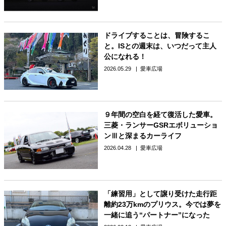
ドライブすることは、冒険するこ
と。ISとの週末は、いつだって主人
公になれる！
2026.05.29
愛車広場
９年間の空白を経て復活した愛車。
三菱・ランサーGSRエボリューショ
ンⅢと深まるカーライフ
2026.04.28
愛車広場
「練習用」として譲り受けた走行距
離約23万kmのプリウス。今では夢を
一緒に追う“パートナー”になった