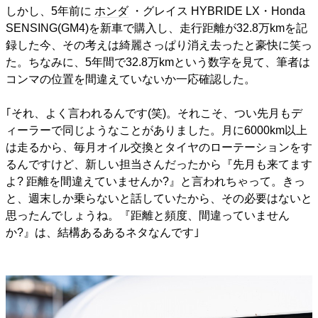
しかし、5年前に
ホンダ
・グレイス HYBRIDE LX・Honda
SENSING(GM4)を新車で購入し、走行距離が32.8万kmを記
録した今、その考えは綺麗さっぱり消え去ったと豪快に笑っ
た。ちなみに、5年間で32.8万kmという数字を見て、筆者は
コンマの位置を間違えていないか一応確認した。
｢それ、よく言われるんです(笑)。それこそ、つい先月もデ
ィーラーで同じようなことがありました。月に6000km以上
は走るから、毎月オイル交換とタイヤのローテーションをす
るんですけど、新しい担当さんだったから『先月も来てます
よ? 距離を間違えていませんか?』と言われちゃって。きっ
と、週末しか乗らないと話していたから、その必要はないと
思ったんでしょうね。『距離と頻度、間違っていません
か?』は、結構あるあるネタなんです｣