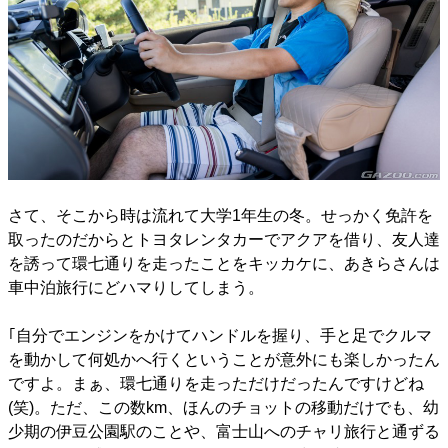
さて、そこから時は流れて大学1年生の冬。せっかく免許を
取ったのだからとトヨタレンタカーでアクアを借り、友人達
を誘って環七通りを走ったことをキッカケに、あきらさんは
車中泊旅行にどハマりしてしまう。
｢自分でエンジンをかけてハンドルを握り、手と足でクルマ
を動かして何処かへ行くということが意外にも楽しかったん
ですよ。まぁ、環七通りを走っただけだったんですけどね
(笑)。ただ、この数km、ほんのチョットの移動だけでも、幼
少期の伊豆公園駅のことや、富士山へのチャリ旅行と通ずる