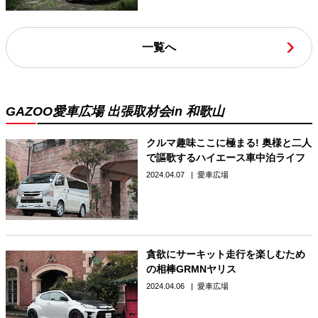
一覧へ
GAZOO愛車広場 出張取材会in 和歌山
クルマ趣味ここに極まる! 奥様と二人
で謳歌するハイエース車中泊ライフ
2024.04.07
愛車広場
貪欲にサーキット走行を楽しむため
の相棒GRMNヤリス
2024.04.06
愛車広場