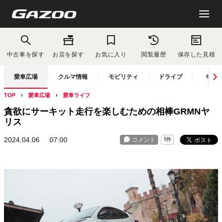
中古車を探す
お店を探す
お気に入り
閲覧履歴
保存した見積
愛車広場
クルマ情報
モビリティ
ドライブ
モー
TOP
愛車広場
愛車ライフ
貪欲にサーキット走行を楽しむための相棒GRMNヤ
リス
2024.04.06
07:00