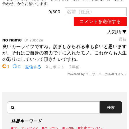
検索
注目キーワード
#フェアレディZ
#クラウン
#GR86
#水素エンジン