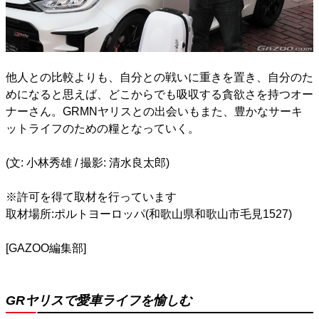
他人との比較よりも、自分との戦いに重きを置き、自分のた
めになると思えば、どこからでも吸収する貪欲さを持つオー
ナーさん。GRMNヤリスとの出会いもまた、豊かなサーキ
ットライフのための糧となっていく。
(文: 小林秀雄 / 撮影: 清水良太郎)
※許可を得て取材を行っています
取材場所:ポルトヨーロッパ(和歌山県和歌山市毛見1527)
[GAZOO編集部]
GRヤリスで愛車ライフを愉しむ