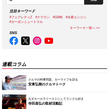
注目キーワード
#フェアレディZ
#クラウン
#GR86
#水素エンジン
#カーボンニュートラル
キーワード一覧へ >>
SNS
連載コラム
クルマの時事問題、カーライフを語る
安東弘樹のクルマトーク
元ダカールラリーストにしてランクル好き
寺田昌弘の取材活動記