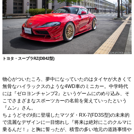
トヨタ・スープラRZ(DB42型)
物心がついたころ、夢中になっていたのはタイヤが大きくて
無骨なハイラックスのような4WD車のミニカー。中学時代
には『ゼロヨンチャンプ2』というゲームにのめり込み、そ
こでさまざまなスポーツカーの名前を覚えていったという
『ムン』さん。
ちょうどその頃に登場したマツダ・RX-7(FD3S型)の未来的
で流麗なデザインに一目惚れし『将来は絶対にこのクルマに
乗るんだ！』と胸に誓ったが、積雪の多い地元の道路事情や