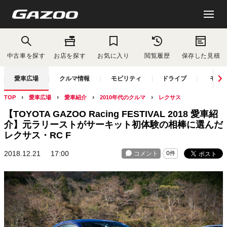
中古車を探す
お店を探す
お気に入り
閲覧履歴
保存した見積
愛車広場
クルマ情報
モビリティ
ドライブ
モー
TOP
愛車広場
愛車紹介
2010年代のクルマ
レクサス
【TOYOTA GAZOO Racing FESTIVAL 2018 愛車紹
介】元ラリーストがサーキット初体験の相棒に選んだ
レクサス・RC F
2018.12.21
17:00