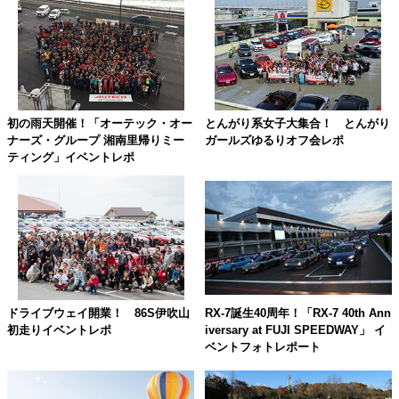
初の雨天開催！「オーテック・オー
とんがり系女子大集合！ とんがり
ナーズ・グループ 湘南里帰りミー
ガールズゆるりオフ会レポ
ティング」イベントレポ
RX-7誕生40周年！「RX-7 40th Ann
ドライブウェイ開業！ 86S伊吹山
iversary at FUJI SPEEDWAY」 イ
初走りイベントレポ
ベントフォトレポート