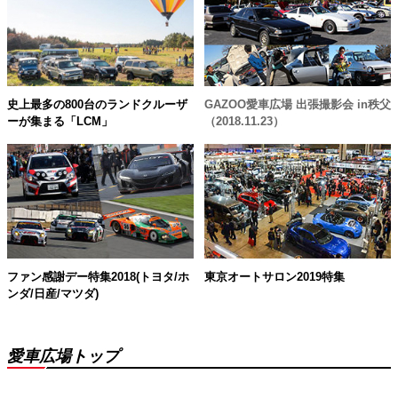
史上最多の800台のランドクルーザ
GAZOO愛車広場 出張撮影会 in秩父
ーが集まる「LCM」
（2018.11.23）
ファン感謝デー特集2018(トヨタ/ホ
東京オートサロン2019特集
ンダ/日産/マツダ)
愛車広場トップ