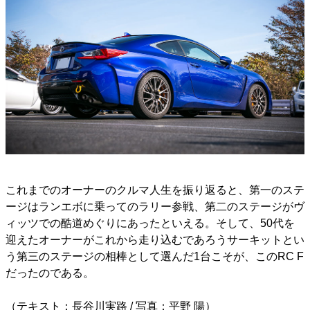
これまでのオーナーのクルマ人生を振り返ると、第一のステ
ージはランエボに乗ってのラリー参戦、第二のステージがヴ
ィッツでの酷道めぐりにあったといえる。そして、50代を
迎えたオーナーがこれから走り込むであろうサーキットとい
う第三のステージの相棒として選んだ1台こそが、このRC F
だったのである。
（テキスト：長谷川実路 / 写真：平野 陽）