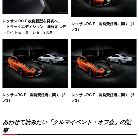
レクサス RC F 改良新型を発表へ、
レクサスRC F 開発責任者に聞く（1
「トラックエディション」新設定…デ
／3）
トロイトモーターショー2019
レクサスRC F 開発責任者に聞く（2
レクサスRC F 開発責任者に聞く（3
／3）
／3）
あわせて読みたい「クルマイベント・オフ会」の記
事