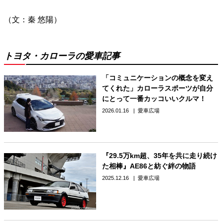
（文：秦 悠陽）
トヨタ・カローラの愛車記事
「コミュニケーションの概念を変え
てくれた」カローラスポーツが自分
にとって一番カッコいいクルマ！
2026.01.16
愛車広場
『29.5万km超、35年を共に走り続け
た相棒』AE86と紡ぐ絆の物語
2025.12.16
愛車広場