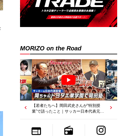
お
MORIZO on the Road
【若者たちへ】岡田武史さんが“特別授
業”で語ったこと｜サッカー日本代表元監
督｜トヨタイムズニュース