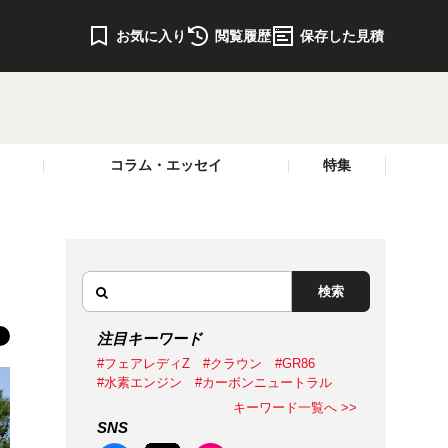
お気に入り
閲覧履歴
保存した見積
コラム・エッセイ
特集
検索
注目キーワード
#フェアレディZ
#クラウン
#GR86
#水素エンジン
#カーボンニュートラル
キーワード一覧へ >>
SNS