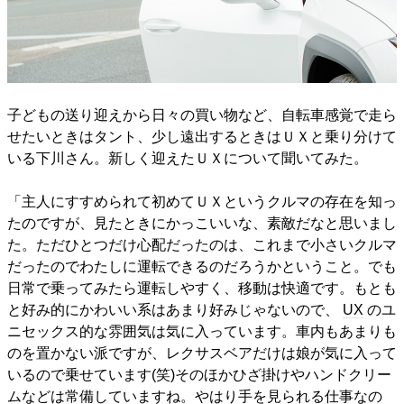
子どもの送り迎えから日々の買い物など、自転車感覚で走ら
せたいときはタント、少し遠出するときはＵＸと乗り分けて
いる下川さん。新しく迎えたＵＸについて聞いてみた。
「主人にすすめられて初めてＵＸというクルマの存在を知っ
たのですが、見たときにかっこいいな、素敵だなと思いまし
た。ただひとつだけ心配だったのは、これまで小さいクルマ
だったのでわたしに運転できるのだろうかということ。でも
日常で乗ってみたら運転しやすく、移動は快適です。もとも
と好み的にかわいい系はあまり好みじゃないので、
UX
のユ
ニセックス的な雰囲気は気に入っています。車内もあまりも
のを置かない派ですが、レクサスベアだけは娘が気に入って
いるので乗せています(笑)そのほかひざ掛けやハンドクリー
ムなどは常備していますね。やはり手を見られる仕事なの