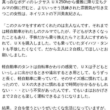
真っ白なボディの
レクサス
ＵＸ250hから優雅に降り立ちク
ルマの側に佇むと、よりいっそう洗練された雰囲気が引き立
つこの女性は、ネイリストの下川美友紀さん。
「このクルマをすすめてくれたのは主人なんです。それまで
は軽自動車がわたしのクルマでしたが、子どもが大きくなっ
たこともあり、手狭だから乗り換えたら？と主人にすすめら
れて、ＵＸを購入しました。でも乗っていたダイハツ・タン
トも手放したくなくて。だから主人に２台残してほしいとお
願いしました。
軽自動車のタントは自転車かわりの感覚で、ＵＸは子どもと
いっしょに出かけるときや遠出するとき用として。もうずっ
と長く、軽自動車に乗っていて、そのサイズ感に慣れてしま
ったので、ＵＸの大きさに慣れるまで時間がかかるかもしれ
ない・・・という不安があったんです。でもいまはおかげさ
まで２台とも楽しく運転できるようになりました。
結果、２台を使うというぜいたくな生活になっていますが、