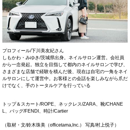
プロフィール/下川美友紀さん
しもかわ・みゆき/茨城県出身。ネイルサロン運営。会社員
から一念発起。独立を目指して都内のネイルサロンで学び、
さまざまな店舗で経験を積んだ後、現在は自宅の一角をネイ
ルサロンにして運営中。お客様との会話を楽しみながら爪だ
けでなく、手のトータルケアを行っている
トップ＆スカート/ROPE、ネックレス/ZARA、靴/CHANE
L、バッグ/FENDI、時計/Cartier
（取材・文/鈴木珠美（officetama,Inc.） 写真/村上悦子）