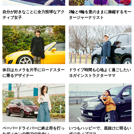
自分が好きなことに全力投球なアク
2輪と4輪を意のままに操縦するモー
ティブ女子
タージャーナリスト
休日はカメラを片手にロードスター
ドライブ時間も心地よく過ごしたい
に乗るデザイナー
ヨガインストラクターママ
ペーパードライバーに終止符を打っ
いつもハッピーで、底抜けに明るい
たディナンの街での出会い
ポジティブママ