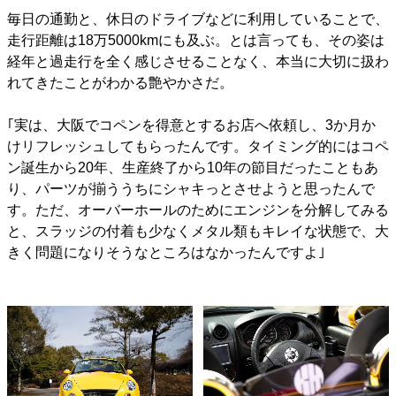
毎日の通勤と、休日のドライブなどに利用していることで、
走行距離は18万5000kmにも及ぶ。とは言っても、その姿は
経年と過走行を全く感じさせることなく、本当に大切に扱わ
れてきたことがわかる艶やかさだ。
｢実は、大阪でコペンを得意とするお店へ依頼し、3か月か
けリフレッシュしてもらったんです。タイミング的にはコペ
ン誕生から20年、生産終了から10年の節目だったこともあ
り、パーツが揃ううちにシャキっとさせようと思ったんで
す。ただ、オーバーホールのためにエンジンを分解してみる
と、スラッジの付着も少なくメタル類もキレイな状態で、大
きく問題になりそうなところはなかったんですよ｣