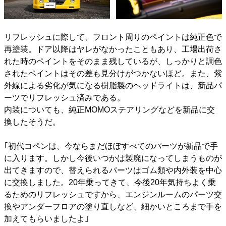
リフレッシュに際して、フロント周りのペイントは純正色で
再塗装。ドア以降はヤレがなかったこともあり、工場出荷さ
れた時のペイントをそのまま残しているが、しっかりと調色
されたペイントはその差も見分けがつかないほど。また、紫
外線による劣化が気になる樹脂製のヘッドライトは、新品パ
ーツでリフレッシュ済みである。
内装についても、純正MOMOステアリングなどを新品に交
換したそうだ。
｢初代コペンは、今ならまだほぼすべてのパーツが新品で手
に入ります。しかし今後いつかは製廃になってしまうものが
出てきますので、替えられるパーツはゴム類や内外装を中心
に交換しました。20年乗ってきて、今後20年気持ちよく乗
るためのリフレッシュですから、エンジンルームのパーツ交
換やアンダーフロアの塗り直しなど、細かいところまで手を
加えてもらいましたよ｣