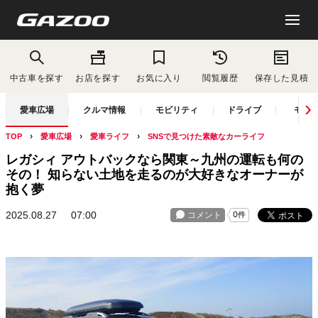
中古車を探す
お店を探す
お気に入り
閲覧履歴
保存した見積
愛車広場
クルマ情報
モビリティ
ドライブ
モー
TOP
愛車広場
愛車ライフ
SNSで見つけた素敵なカーライフ
レガシィ アウトバックなら関東～九州の運転も何の
その！ 知らない土地を走るのが大好きなオーナーが
抱く夢
2025.08.27
07:00